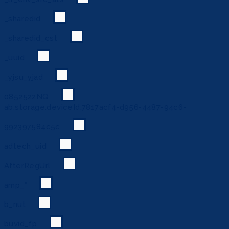
_sharedid
_sharedid_cst
_uuid
_yjsu_yjad
0852522NQ
ab.storage.deviceId.7817acf4-d956-4487-94c6-
992397584c5c
adtech_uid
AfterRegUrl
amp_*
b_nut
buvid_fp