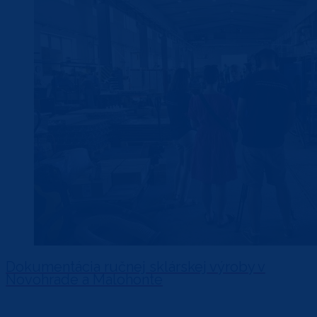
Dokumentácia ručnej sklárskej výroby v
Novohrade a Malohonte