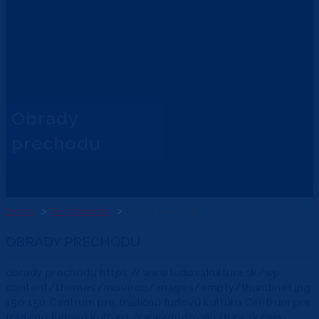
obrady
prechodu
Domov
Encyklopédia
obrady prechodu
OBRADY PRECHODU
obrady prechodu
https://www.ludovakultura.sk/wp-
content/themes/movedo/images/empty/thumbnail.jpg
150
150
Centrum pre tradičnú ľudovú kultúru
Centrum pre
tradičnú ľudovú kultúru
//www.ludovakultura.sk/wp-