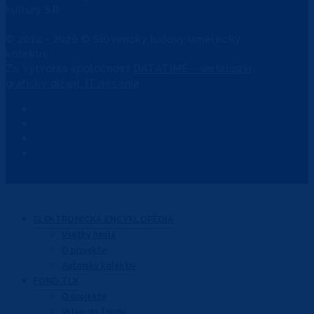
kultúry SR.
© 2014 - 2026 © Slovenský ľudový umelecký
kolektív
Zo
vytvorila spoločnosť
DATATIME - webdizajn,
grafický dizajn, IT riešenia
ELEKTRONICKÁ
ENCYKLOPÉDIA
Všetky heslá
O projekte
Autorský kolektív
FOND
TĽK
O projekte
Vstup do fondu