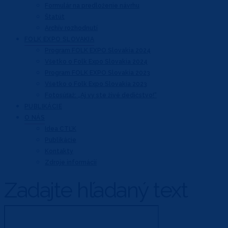
Formulár na predloženie návrhu
Štatút
Archív rozhodnutí
FOLK EXPO
SLOVAKIA
Program FOLK EXPO Slovakia 2024
Všetko o Folk Expo Slovakia 2024
Program FOLK EXPO Slovakia 2023
Všetko o Folk Expo Slovakia 2023
Fotosúťaž: „Aj vy ste živé dedičstvo!“
PUBLIKÁCIE
O NÁS
Idea CTĽK
Publikácie
Kontakty
Zdroje informácií
Zadajte hľadaný text