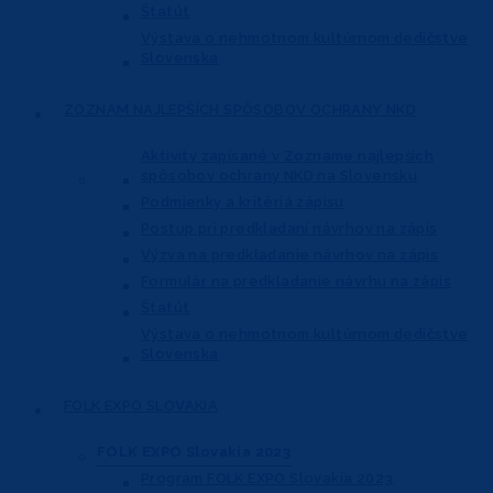
Štatút
Výstava o nehmotnom kultúrnom dedičstve
Slovenska
ZOZNAM NAJLEPŠÍCH
SPÔSOBOV OCHRANY NKD
Aktivity zapísané v Zozname najlepších
spôsobov ochrany NKD na Slovensku
Podmienky a kritériá zápisu
Postup pri predkladaní návrhov na zápis
Výzva na predkladanie návrhov na zápis
Formulár na predkladanie návrhu na zápis
Štatút
Výstava o nehmotnom kultúrnom dedičstve
Slovenska
FOLK EXPO
SLOVAKIA
FOLK EXPO Slovakia 2023
Program FOLK EXPO Slovakia 2023