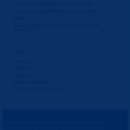
Výzva na predkladanie návrhov na zápis
Formulár na predkladanie návrhu na zápis
Štatút
Výstava o nehmotnom kultúrnom dedičstve
Slovenska
O nás
Idea CTĽK
Kontakty
Publikácie
Zdroje informácií
Vyhlásenie o prístupnosti
Slovenský ľudový umelecký kolektív je štátna
príspevková organizácia zriadená Ministerstvom