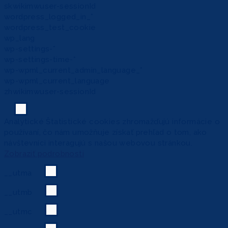
skwikimwuser-sessionId
wordpress_logged_in_*
wordpress_test_cookie
wp_lang
wp-settings-*
wp-settings-time-*
wp-wpml_current_admin_language_*
wp-wpml_current_language
zhwikimwuser-sessionId
Analytické
Štatistické cookies zhromažďujú informácie o
používaní, čo nám umožňuje získať prehľad o tom, ako
návštevníci interagujú s našou webovou stránkou.
Zobraziť podrobnosti
__utma
__utmb
__utmc