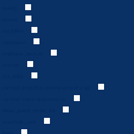
buvid3
buvid4
cbLDBex
cda.player
chatbase_anon_id
csm-hit
cto_bidid
cw-test-20250625-prebid-v2-test-1-99
cw-test-client-appnexus-20
delay_guest_mode_vid
eventSdk_uuid
flash