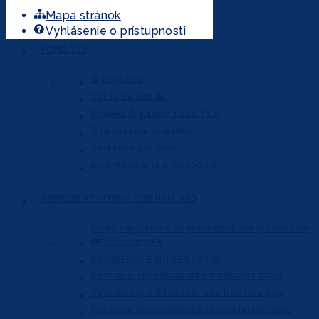
Mapa stránok
Autorský kolektív
Vyhlásenie o prístupnosti
FOND
TĽK
O projekte
Vstup do fondu
Projekt Digitálny fond TĽK
Z realizácie projektu
Výsledky projektu
Inventarizácia a metodika
REPREZENTATÍVNY
ZOZNAM NKD
Prvky zapísané v Reprezentatívnom
zozname
NKD Slovenska
Podmienky a kritéria zápisu
Postup pri predkladaní návrhov na zápis
Výzva na predkladanie návrhov na zápis
Formulár na predkladanie návrhu na zápis