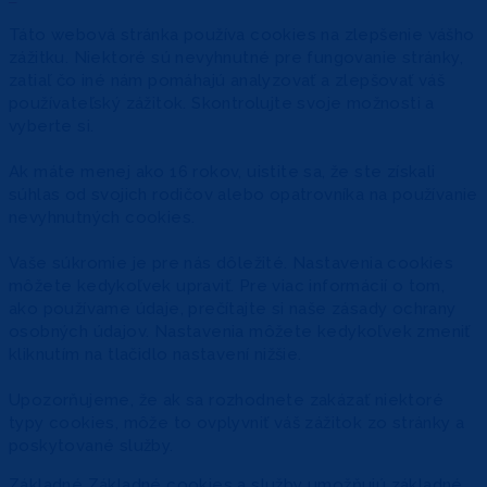
Táto webová stránka používa cookies na zlepšenie vášho
zážitku. Niektoré sú nevyhnutné pre fungovanie stránky,
zatiaľ čo iné nám pomáhajú analyzovať a zlepšovať váš
používateľský zážitok. Skontrolujte svoje možnosti a
vyberte si.
Ak máte menej ako 16 rokov, uistite sa, že ste získali
súhlas od svojich rodičov alebo opatrovníka na používanie
nevyhnutných cookies.
Vaše súkromie je pre nás dôležité. Nastavenia cookies
môžete kedykoľvek upraviť. Pre viac informácií o tom,
ako používame údaje, prečítajte si naše zásady ochrany
osobných údajov. Nastavenia môžete kedykoľvek zmeniť
kliknutím na tlačidlo nastavení nižšie.
Upozorňujeme, že ak sa rozhodnete zakázať niektoré
typy cookies, môže to ovplyvniť váš zážitok zo stránky a
poskytované služby.
Základné
Základné cookies a služby umožňujú základné