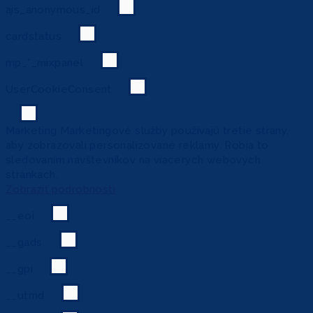
ajs_anonymous_id
cardstatus
mp_*_mixpanel
UserCookieConsent
Marketing
Marketingové služby používajú tretie strany,
aby zobrazovali personalizované reklamy. Robia to
sledovaním návštevníkov na viacerých webových
stránkach.
Zobraziť podrobnosti
__eoi
__gads
__gpi
__utmd