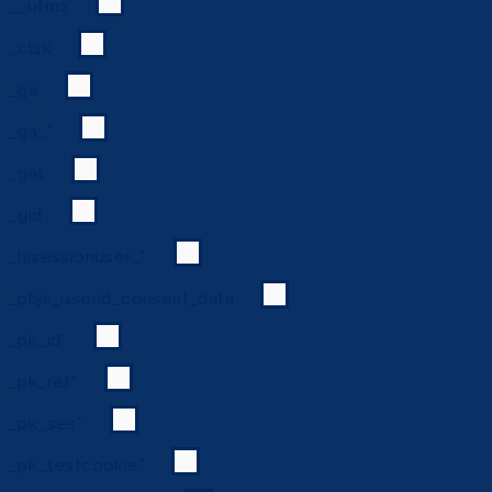
__utmz
_clsk
_ga
_ga_*
_gat
_gid
_hjsessionuser_*
_pbjs_userid_consent_data
_pk_id*
_pk_ref*
_pk_ses*
_pk_testcookie*