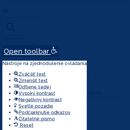
Search
...
VÝSLEDKOV
VŠETKY VÝSLEDKY
Open toolbar
ÚČET
Nástroje na zjednodušenie ovládania
PRIHLÁSENIE
Zväčšiť text
REGISTRÁCIA
Zmenšiť text
MÔJ ÚČET
Odtiene šedej
ZABUDNUTÉ HESLO
Vysoký kontrast
Negatívny kontrast
Svetlé pozadie
ELEKTRONICKÁ
ENCYKLOPÉDIA
Podčiarknutie odkazov
Čitateľné písmo
Všetky heslá
Reset
O projekte