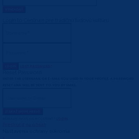
Login to Centrum pre tradičnú ľudovú kultúru
LOGIN
LOST PASSWORD?
Reset Password
ENTER THE USERNAME OR E-MAIL YOU USED IN YOUR PROFILE. A PASSWORD
RESET LINK WILL BE SENT TO YOU BY EMAIL.
ZÍSKAŤ NOVÉ HESLO
ALREADY HAVE AN ACCOUNT?
LOGIN
Preskočiť na obsah
Nastavenia ochrany súkromia
×