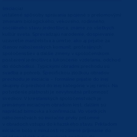
(iniciácia)
ustálené spôsoby správania spojené s prelomovými
zmenami biologického, vekového, rodinného,
sociálneho stavu jednotlivca, známe zo všetkých
kultúr sveta. Sprevádzajú narodenie, dospievanie,
uzavretie manželstva a úmrtie, ako aj prijatie za
členov náboženských komunít, profesijných
spoločenstiev a ďalšie zmeny v spoločenskom
postavení jednotlivca (ukončenie vzdelania, odchod
do dôchodku). Typickými obradmi prechodu sú
svadba a pohreb. Špecifickou zložkou obradov
prechodu je iniciácia – formálne prijatie do inej
skupiny či prechod do inej kategórie v jej rámci. Na
potvrdenie platnosti je nevyhnutná prítomnosť
svedkov. V kresťanských spoločenstvách je
primárnym iniciačným obradom krst, ďalšími sú
napríklad birmovka a konfirmácia. Vo všetkých
náboženstvách sú iniciačné prvky prítomné
v obradoch vstupu do kňazského stavu. Príkladom
iniciácie bolo v minulosti rozšírené prijímanie do