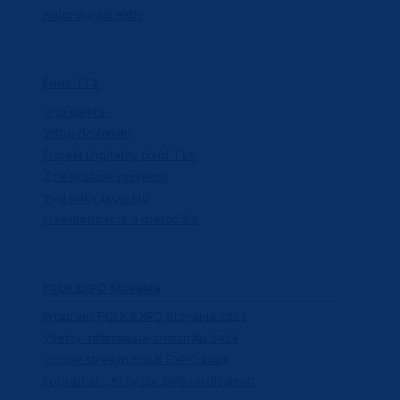
Autorský kolektív
Fond TĽK
O projekte
Vstup do fondu
Projekt Digitálny fond TĽK
Z realizácie projektu
Výsledky projektu
Inventarizácia a metodika
FOLK EXPO Slovakia
Program FOLK EXPO Slovakia 2023
Všetky informácie o ročníku 2023
Online stream FOLK EXPO 2023
Fotosúťaž: „Aj vy ste živé dedičstvo!“