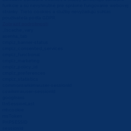
funkcie a sú nevyhnutné pre správne fungovanie webovej
stránky. Tieto cookies a služby nevyžadujú súhlas
používateľa podľa GDPR.
Zobraziť podrobnosti
_lscache_vary
asenha_tab
cmplz_banner-status
cmplz_consented_services
cmplz_functional
cmplz_marketing
cmplz_policy_id
cmplz_preferences
cmplz_statistics
commonswikimwuser-sessionId
cswikimwuser-sessionId
googtrans
ltnSessionLast
mhcookie
msToken
PHPSESSID
sessionId