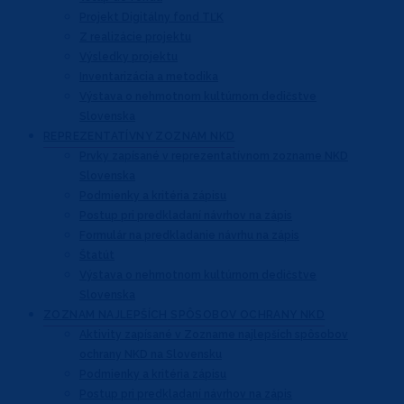
Projekt Digitálny fond TĽK
Z realizácie projektu
Výsledky projektu
Inventarizácia a metodika
Výstava o nehmotnom kultúrnom dedičstve
Slovenska
REPREZENTATÍVNY
ZOZNAM NKD
Prvky zapísané v reprezentatívnom
zozname NKD
Slovenska
Podmienky a kritéria zápisu
Postup pri predkladaní návrhov na zápis
Formulár na predkladanie návrhu na zápis
Štatút
Výstava o nehmotnom kultúrnom dedičstve
Slovenska
ZOZNAM NAJLEPŠÍCH
SPÔSOBOV OCHRANY NKD
Aktivity zapísané v Zozname najlepších
spôsobov
ochrany NKD na Slovensku
Podmienky a kritéria zápisu
Postup pri predkladaní návrhov na zápis