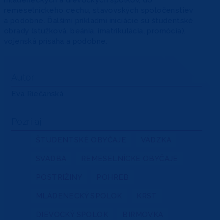
mládeneckých a dievockých spolkov, do
remeselníckeho cechu, stavovských spoločenstiev
a podobne. Ďalšími príkladmi iniciácie sú študentské
obrady (stužková, beánia, imatrikulácia, promócia),
vojenská prísaha a podobne.
Autor
Eva Riečanská
Pozri aj
ŠTUDENTSKÉ OBYČAJE
VÁDZKA
SVADBA
REMESELNÍCKE OBYČAJE
POSTRIŽINY
POHREB
MLÁDENECKÝ SPOLOK
KRST
DIEVOCKÝ SPOLOK
BIRMOVKA