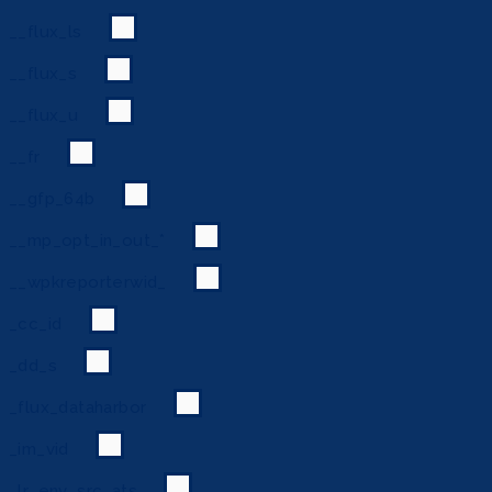
__flux_ls
__flux_s
__flux_u
__fr
__gfp_64b
__mp_opt_in_out_*
__wpkreporterwid_
_cc_id
_dd_s
_flux_dataharbor
_im_vid
_lr_env_src_ats