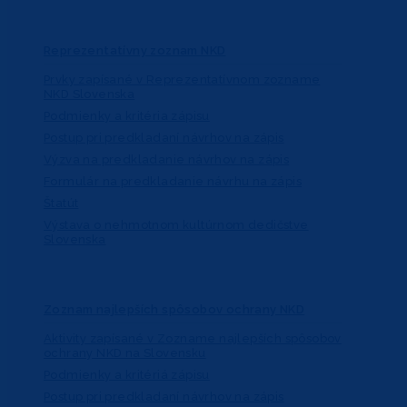
Reprezentatívny zoznam NKD
Prvky zapísané v Reprezentatívnom zozname
NKD Slovenska
Podmienky a kritéria zápisu
Postup pri predkladaní návrhov na zápis
Výzva na predkladanie návrhov na zápis
Formulár na predkladanie návrhu na zápis
Štatút
Výstava o nehmotnom kultúrnom dedičstve
Slovenska
Zoznam najlepších spôsobov ochrany NKD
Aktivity zapísané v Zozname najlepších spôsobov
ochrany NKD na Slovensku
Podmienky a kritériá zápisu
Postup pri predkladaní návrhov na zápis