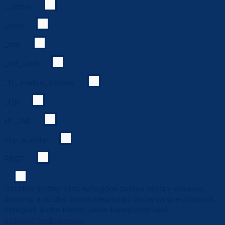
__utmv
_clck
_fbp
_rdt_uuid
_tt_enable_cookie
_ttp
1P_JAR
cto_bundle
PREF
Ostatné služby
Táto kategória zahŕňa všetky cookies,
domény a služby, ktoré nespadajú do iných špecifických
kategórií alebo neboli jasne kategorizované.
Zobraziť podrobnosti