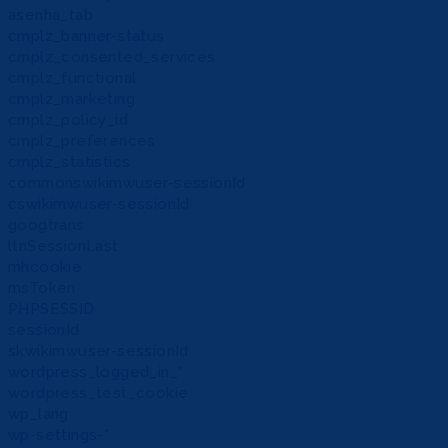
asenha_tab
cmplz_banner-status
cmplz_consented_services
cmplz_functional
cmplz_marketing
cmplz_policy_id
cmplz_preferences
cmplz_statistics
commonswikimwuser-sessionId
cswikimwuser-sessionId
googtrans
ltnSessionLast
mhcookie
msToken
PHPSESSID
sessionId
skwikimwuser-sessionId
wordpress_logged_in_*
wordpress_test_cookie
wp_lang
wp-settings-*