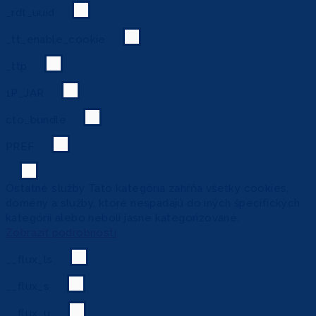
_rdt_uuid
_tt_enable_cookie
_ttp
1P_JAR
cto_bundle
PREF
Ostatné služby
Táto kategória zahŕňa všetky cookies,
domény a služby, ktoré nespadajú do iných špecifických
kategórií alebo neboli jasne kategorizované.
Zobraziť podrobnosti
__flux_ls
__flux_s
__flux_u