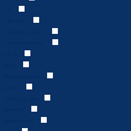
__fr
__gfp_64b
__mp_opt_in_out_*
__wpkreporterwid_
_cc_id
_dd_s
_flux_dataharbor
_im_vid
_lr_env_src_ats
_sharedid
_sharedid_cst