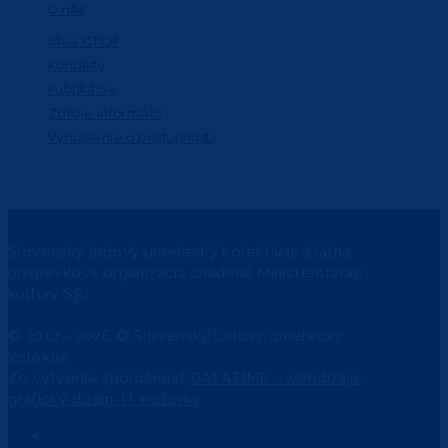
O nás
Idea CTĽK
Kontakty
Publikácie
Zdroje informácií
Vyhlásenie o prístupnosti
Slovenský ľudový umelecký kolektív je štátna
príspevková organizácia zriadená Ministerstvom
kultúry SR.
© 2014 - 2026 © Slovenský ľudový umelecký
kolektív
Zo
vytvorila spoločnosť
DATATIME - webdizajn,
grafický dizajn, IT riešenia