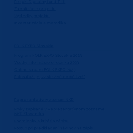
Projekt Digitálny fond TĽK
Z realizácie projektu
Výsledky projektu
Inventarizácia a metodika
FOLK EXPO Slovakia
Program FOLK EXPO Slovakia 2023
Všetky informácie o ročníku 2023
Online stream FOLK EXPO 2023
Fotosúťaž: „Aj vy ste živé dedičstvo!“
Reprezentatívny zoznam NKD
Prvky zapísané v Reprezentatívnom zozname
NKD Slovenska
Podmienky a kritéria zápisu
Postup pri predkladaní návrhov na zápis