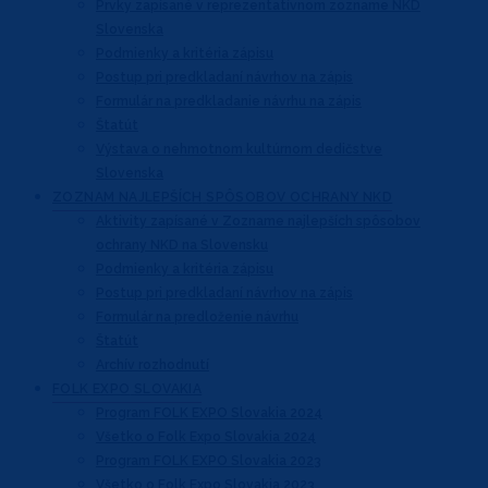
Prvky zapísané v reprezentatívnom
zozname NKD
Slovenska
Podmienky a kritéria zápisu
Postup pri predkladaní návrhov na zápis
Formulár na predkladanie návrhu na zápis
Štatút
Výstava o nehmotnom kultúrnom dedičstve
Slovenska
ZOZNAM NAJLEPŠÍCH
SPÔSOBOV OCHRANY NKD
Aktivity zapísané v Zozname najlepších
spôsobov
ochrany NKD na Slovensku
Podmienky a kritéria zápisu
Postup pri predkladaní návrhov na zápis
Formulár na predloženie návrhu
Štatút
Archív rozhodnutí
FOLK EXPO
SLOVAKIA
Program FOLK EXPO Slovakia 2024
Všetko o Folk Expo Slovakia 2024
Program FOLK EXPO Slovakia 2023
Všetko o Folk Expo Slovakia 2023