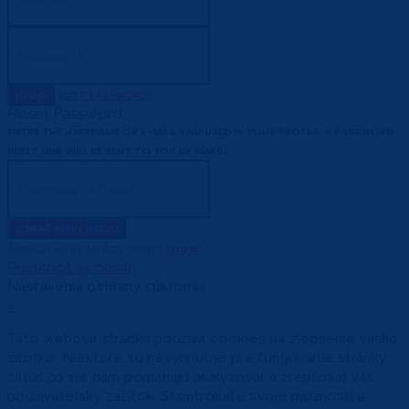
LOGIN
LOST PASSWORD?
Reset Password
ENTER THE USERNAME OR E-MAIL YOU USED IN YOUR PROFILE. A PASSWORD
RESET LINK WILL BE SENT TO YOU BY EMAIL.
ZÍSKAŤ NOVÉ HESLO
ALREADY HAVE AN ACCOUNT?
LOGIN
Preskočiť na obsah
Nastavenia ochrany súkromia
×
Táto webová stránka používa cookies na zlepšenie vášho
zážitku. Niektoré sú nevyhnutné pre fungovanie stránky,
zatiaľ čo iné nám pomáhajú analyzovať a zlepšovať váš
používateľský zážitok. Skontrolujte svoje možnosti a