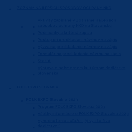
ZOZNAM NAJLEPŠÍCH
SPÔSOBOV OCHRANY NKD
Aktivity zapísané v Zozname najlepších
spôsobov ochrany NKD na Slovensku
Podmienky a kritériá zápisu
Postup pri predkladaní návrhov na zápis
Výzva na predkladanie návrhov na zápis
Formulár na predkladanie návrhu na zápis
Štatút
Výstava o nehmotnom kultúrnom dedičstve
Slovenska
FOLK EXPO
SLOVAKIA
FOLK EXPO Slovakia 2023
Program FOLK EXPO Slovakia 2023
Všetky informácie o FOLK EXPO Slovakia 2023
Vyhodnotenie súťaže: „Aj vy ste živé
dedičstvo!“