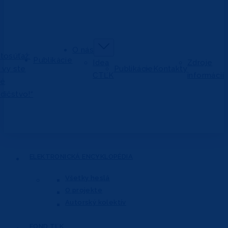
O nás
tosúťaž:
Publikácie
Idea
Zdroje
j vy ste
Publikácie
Kontakty
CTĽK
informácií
vé
dičstvo!“
ELEKTRONICKÁ
ENCYKLOPÉDIA
Všetky heslá
O projekte
Autorský kolektív
FOND
TĽK