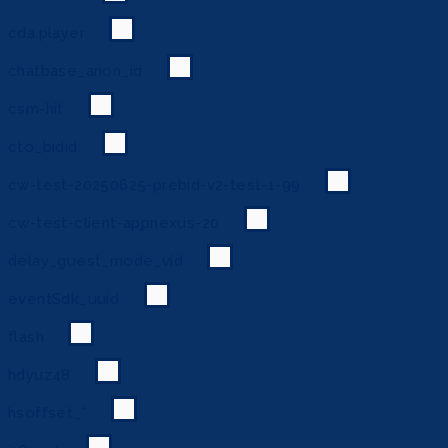
cda.player
chatbase_anon_id
csm-hit
cto_bidid
cw-test-20250625-prebid-v2-test-1-99
cw-test-client-appnexus-20
delay_guest_mode_vid
eventSdk_uuid
flash
hdyuz48
hsoffset_*