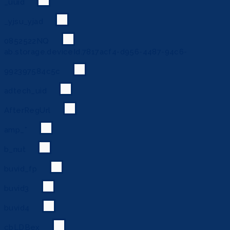
_uuid
_yjsu_yjad
0852522NQ
ab.storage.deviceId.7817acf4-d956-4487-94c6-
992397584c5c
adtech_uid
AfterRegUrl
amp_*
b_nut
buvid_fp
buvid3
buvid4
cbLDBex