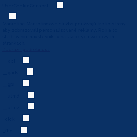
UserCookieConsent
Marketing
Marketingové služby používajú tretie strany,
aby zobrazovali personalizované reklamy. Robia to
sledovaním návštevníkov na viacerých webových
stránkach.
Zobraziť podrobnosti
__eoi
__gads
__gpi
__utmd
__utmv
_clck
_fbp