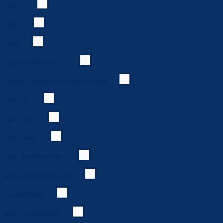
_ga_*
_gat
_gid
_hjsessionuser_*
_pbjs_userid_consent_data
_pk_id*
_pk_ref*
_pk_ses*
_pk_testcookie*
ajs_anonymous_id
cardstatus
mp_*_mixpanel