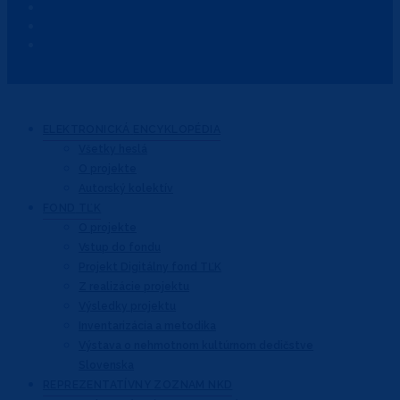
ELEKTRONICKÁ
ENCYKLOPÉDIA
Všetky heslá
O projekte
Autorský kolektív
FOND
TĽK
O projekte
Vstup do fondu
Projekt Digitálny fond TĽK
Z realizácie projektu
Výsledky projektu
Inventarizácia a metodika
Výstava o nehmotnom kultúrnom dedičstve
Slovenska
REPREZENTATÍVNY
ZOZNAM NKD