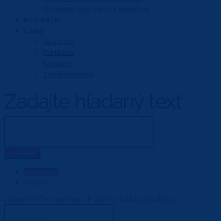
Fotosúťaž: „Aj vy ste živé dedičstvo!“
PUBLIKÁCIE
O NÁS
Idea CTĽK
Publikácie
Kontakty
Zdroje informácií
Zadajte hľadaný text
SLOVENČINA
ENGLISH
Login to Centrum pre tradičnú ľudovú kultúru