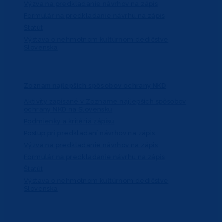
Výzva na predkladanie návrhov na zápis
Formulár na predkladanie návrhu na zápis
Štatút
Výstava o nehmotnom kultúrnom dedičstve
Slovenska
Zoznam najlepších spôsobov ochrany NKD
Aktivity zapísané v Zozname najlepších spôsobov
ochrany NKD na Slovensku
Podmienky a kritériá zápisu
Postup pri predkladaní návrhov na zápis
Výzva na predkladanie návrhov na zápis
Formulár na predkladanie návrhu na zápis
Štatút
Výstava o nehmotnom kultúrnom dedičstve
Slovenska