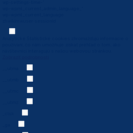
wp-settings-time-*
wp-wpml_current_admin_language_*
wp-wpml_current_language
zhwikimwuser-sessionId
Analytické
Štatistické cookies zhromažďujú informácie o
používaní, čo nám umožňuje získať prehľad o tom, ako
návštevníci interagujú s našou webovou stránkou.
Zobraziť podrobnosti
__utma
__utmb
__utmc
__utmz
_clsk
_ga