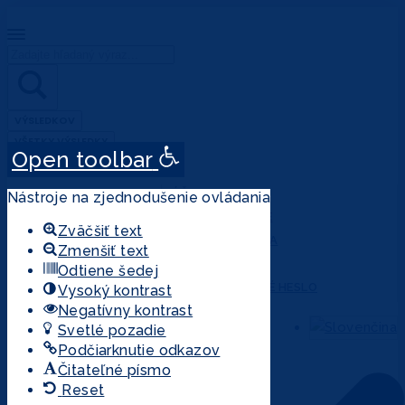
Search
...
VÝSLEDKOV
VŠETKY VÝSLEDKY
Open toolbar
ÚČET
Nástroje na zjednodušenie ovládania
PRIHLÁSENIE
Zväčšiť text
REGISTRÁCIA
Zmenšiť text
MÔJ ÚČET
Odtiene šedej
ZABUDNUTÉ HESLO
Vysoký kontrast
Negatívny kontrast
Svetlé pozadie
Podčiarknutie odkazov
Čitateľné písmo
Reset