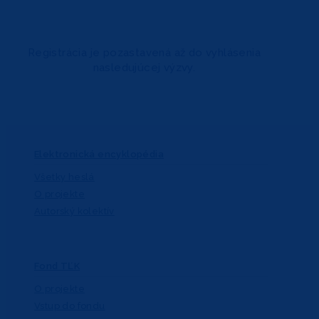
Registrácia je pozastavená až do vyhlásenia
nasledujúcej výzvy.
Elektronická encyklopédia
Všetky heslá
O projekte
Autorský kolektív
Fond TĽK
O projekte
Vstup do fondu