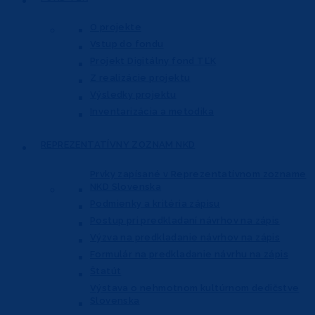
O projekte
Vstup do fondu
Projekt Digitálny fond TĽK
Z realizácie projektu
Výsledky projektu
Inventarizácia a metodika
REPREZENTATÍVNY
ZOZNAM NKD
Prvky zapísané v Reprezentatívnom
zozname
NKD Slovenska
Podmienky a kritéria zápisu
Postup pri predkladaní návrhov na zápis
Výzva na predkladanie návrhov na zápis
Formulár na predkladanie návrhu na zápis
Štatút
Výstava o nehmotnom kultúrnom dedičstve
Slovenska