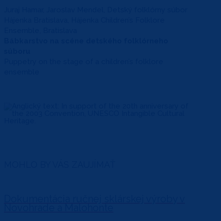
Juraj Hamar, Jaroslav Mendel, Detský folklórny súbor
Hájenka Bratislava, Hájenka Children’s Folklore
Ensemble, Bratislava
Bábkarstvo na scéne detského folklórneho
súboru
Puppetry on the stage of a children’s folklore
ensemble
MOHLO BY VÁS ZAUJÍMAŤ
Dokumentácia ručnej sklárskej výroby v
Novohrade a Malohonte