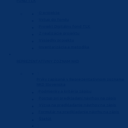
FOND
TĽK
O projekte
Vstup do fondu
Projekt Digitálny fond TĽK
Z realizácie projektu
Výsledky projektu
Inventarizácia a metodika
REPREZENTATÍVNY
ZOZNAM NKD
Prvky zapísané v Reprezentatívnom
zozname
NKD Slovenska
Podmienky a kritéria zápisu
Postup pri predkladaní návrhov na zápis
Výzva na predkladanie návrhov na zápis
Formulár na predkladanie návrhu na zápis
Štatút