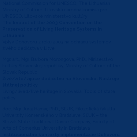
National Commission for UNESCO, The Lithuanian
Ministry of Culture. Litovská národná komisia pre
UNESCO, Litovské ministerstvo kultúry
The Impact of the 2003 Convention on the
Preservation of Living Heritage Systems in
Lithuania
Vplyv Dohovoru z roku 2003 na ochranu systémov
živého dedičstva v Litve
Mgr. art., Mgr. Barbora Morongová, PhD., Miniserstvo
kultúry Slovenskej republiky, Ministry of Culture of the
Slovak Republic
Živé/žité/žijúce dedičstvo na Slovensku. Nástroje
štátnej politiky
Living/lived/live heritage in Slovakia. Tools of state
policy
doc. Mgr. Juraj Hamar, PhD., SĽUK, Filozofická fakulta
Univerzity Komenského v Bratislave, SĽUK – the
Slovak State Traditional Dance Company, Faculty of
Arts of Comenius University in Bratislava
Inštitucionálne kontexty implementácie Dohovoru