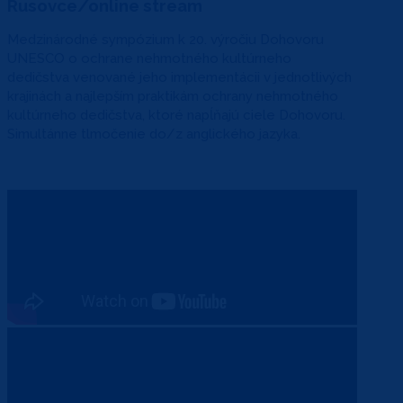
Rusovce/online stream
Medzinárodné sympózium k 20. výročiu Dohovoru
UNESCO o ochrane nehmotného kultúrneho
dedičstva venované jeho implementácii v jednotlivých
krajinách a najlepším praktikám ochrany nehmotného
kultúrneho dedičstva, ktoré napĺňajú ciele Dohovoru.
Simultánne tlmočenie do/z anglického jazyka.