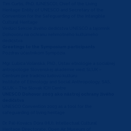
Tim Curtis, PhD. (UNESCO), Chief of the Living
Heritage Entity of UNESCO and Secretary of the
Convention for the Safeguarding of the Intangible
Cultural Heritage
Vedúci Sekcie živého dedičstva UNESCO a tajomník
Dohovoru na ochranu nehmotného kultúrneho
dedičstva
Greetings to the Symposium participants
Pozdrav účastníkom Sympózia
Mgr. Ľubica Voľanská, PhD., Ústav etnológie a sociálnej
antropológie Slovenskej akadémie vied; SĽUK –
Centrum pre tradičnú ľudovú kultúru
Institute of Ethnology and Social Anthropology, SAS,
SĽUK – The Slovak ICH Centre
UNESCO Dohovor 2003 ako nástroj ochrany živého
dedičstva
UNESCO Convention 2003 as a tool for the
safeguarding of living heritage
Dr. Pál-Kovács Dóra (HU), Intellectual Cultural
Heritage Directorate, Open Air Museum of