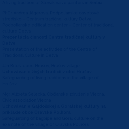
A living tradition of Slovak naive painters in Serbia
PhDr. Andrea Jágerová, Podpolianske osvetové
stredisko – Centrum tradičnej kultúry Detva,
Podpolianske edification center – Center of traditional
culture Detva
Prezentácia činnosti Centra tradičnej kultúry v
Detve
Presentation of the activities of the Centre of
Traditional Culture in Detva
Ján Brloš, obec Hrušov, Hrušov village
Uchovávanie živých tradícií v obci Hrušov
Safeguarding of living traditions in the village of
Hrušov
Mgr. Alžbeta Selecká, Občianske združenie Viecna,
Civic association Viecna
Uchovávanie Gajdošskej a Goralskej kultúry na
príklade obce Oravská Polhora
Safeguarding of bagpipe and Goral culture on the
example of the village of Oravská Polhora