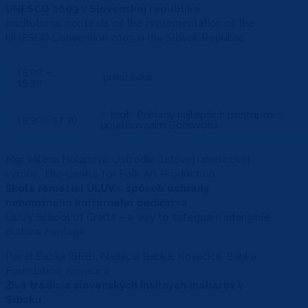
UNESCO 2003 v Slovenskej republike
Institutional contexts of the implementation of the
UNESCO Convention 2003 in the Slovak Republic
15:00 –
prestávka
15:30
2. blok: Príklady najlepších postupov s
15:30 – 17:30
uplatňovaním Dohovoru
Mgr. Milena Holánová: Ústredie ľudovej umeleckej
výroby, The Centre for Folk Art Production
Škola remesiel ÚĽUV – spôsob ochrany
nehmotného kultúrneho dedičstva
ÚĽUV School of Crafts – a way to safeguard intangible
cultural heritage
Pavel Babka (SRB), Nadácia Babka, Kovačica, Babka
Foundation, Kovačica
Živá tradícia slovenských insitných maliarov v
Srbsku