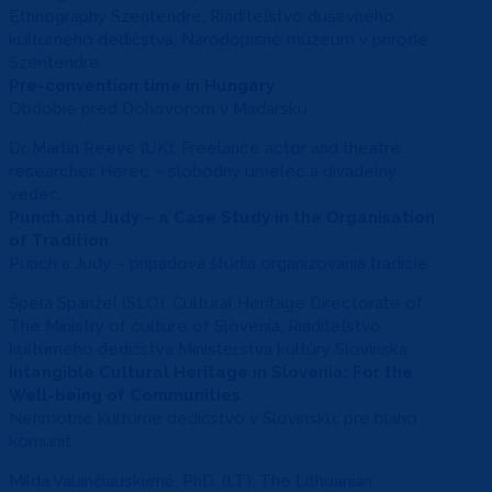
Ethnography Szentendre, Riaditeľstvo duševného
kultúrneho dedičstva, Národopisné múzeum v prírode
Szentendre
Pre-convention time in Hungary
Obdobie pred Dohovorom v Maďarsku
Dr. Martin Reeve (UK): Freelance actor and theatre
researcher. Herec – slobodný umelec a divadelný
vedec.
Punch and Judy – a Case Study in the Organisation
of Tradition
Punch a Judy – prípadová štúdia organizovania tradície
Špela Spanžel (SLO): Cultural Heritage Directorate of
The Ministry of culture of Slovenia, Riaditeľstvo
kultúrneho dedičstva Ministerstva kultúry Slovinska
Intangible Cultural Heritage in Slovenia: For the
Well-being of Communities
Nehmotné kultúrne dedičstvo v Slovinsku: pre blaho
komunít
Milda Valančiauskienė, PhD. (LT): The Lithuanian