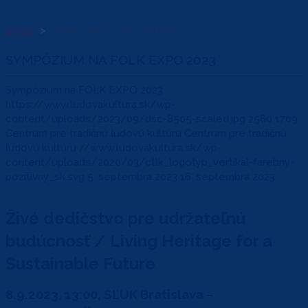
Domov
Sympózium na FOLK EXPO 2023
SYMPÓZIUM NA FOLK EXPO 2023
Sympózium na FOLK EXPO 2023
https://www.ludovakultura.sk/wp-
content/uploads/2023/09/dsc-8505-scaled.jpg
2560
1709
Centrum pre tradičnú ľudovú kultúru
Centrum pre tradičnú
ľudovú kultúru
//www.ludovakultura.sk/wp-
content/uploads/2020/03/ctlk_logotyp_vertikal-farebny-
pozitivny_sk.svg
5. septembra 2023
16. septembra 2023
Živé dedičstvo pre udržateľnú
budúcnosť / Living Heritage for a
Sustainable Future
8.9.2023, 13:00, SĽUK Bratislava –