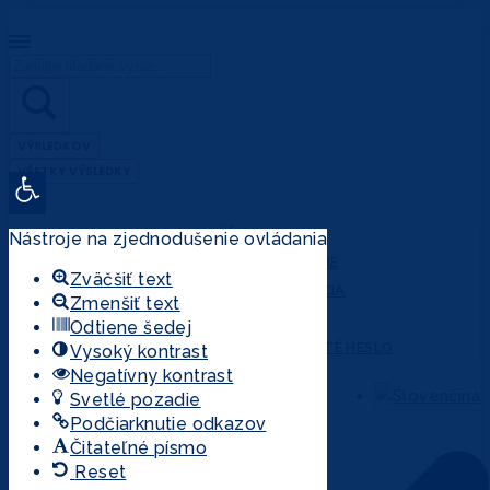
Search
...
VÝSLEDKOV
VŠETKY VÝSLEDKY
Open toolbar
ÚČET
Nástroje na zjednodušenie ovládania
PRIHLÁSENIE
Zväčšiť text
REGISTRÁCIA
Zmenšiť text
MÔJ ÚČET
Odtiene šedej
ZABUDNUTÉ HESLO
Vysoký kontrast
Negatívny kontrast
Svetlé pozadie
Podčiarknutie odkazov
Čitateľné písmo
Reset