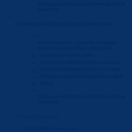
Výstava o nehmotnom kultúrnom dedičstve
Slovenska
ZOZNAM NAJLEPŠÍCH
SPÔSOBOV OCHRANY NKD
Aktivity zapísané v Zozname najlepších
spôsobov ochrany NKD na Slovensku
Podmienky a kritériá zápisu
Postup pri predkladaní návrhov na zápis
Výzva na predkladanie návrhov na zápis
Formulár na predkladanie návrhu na zápis
Štatút
Výstava o nehmotnom kultúrnom dedičstve
Slovenska
FOLK EXPO
SLOVAKIA
FOLK EXPO Slovakia 2023