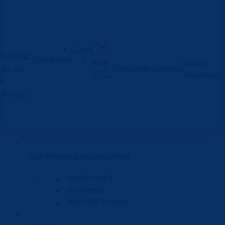
O nás
tosúťaž:
Publikácie
Idea
Zdroje
j vy ste
Publikácie
Kontakty
CTĽK
informácií
vé
dičstvo!“
ELEKTRONICKÁ
ENCYKLOPÉDIA
Všetky heslá
O projekte
Autorský kolektív