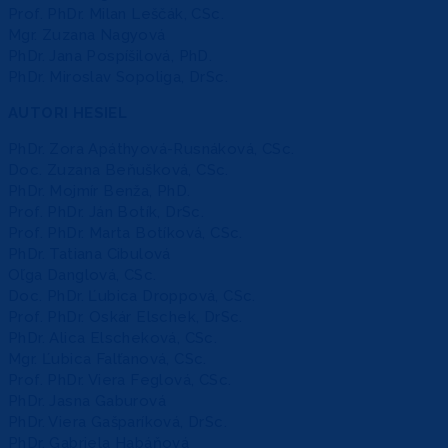
Prof. PhDr. Milan Leščák, CSc.
Mgr. Zuzana Nagyová
PhDr. Jana Pospíšilová, PhD.
PhDr. Miroslav Sopoliga, DrSc.
AUTORI HESIEL
PhDr. Zora Apáthyová-Rusnáková, CSc.
Doc. Zuzana Beňušková, CSc.
PhDr. Mojmír Benža, PhD.
Prof. PhDr. Ján Botík, DrSc.
Prof. PhDr. Marta Botíková, CSc.
PhDr. Tatiana Cibulová
Oľga Danglová, CSc.
Doc. PhDr. Ľubica Droppová, CSc.
Prof. PhDr. Oskár Elschek, DrSc.
PhDr. Alica Elscheková, CSc.
Mgr. Ľubica Falťanová, CSc.
Prof. PhDr. Viera Feglová, CSc.
PhDr. Jasna Gaburová
PhDr. Viera Gašparíková, DrSc.
PhDr. Gabriela Habáňová