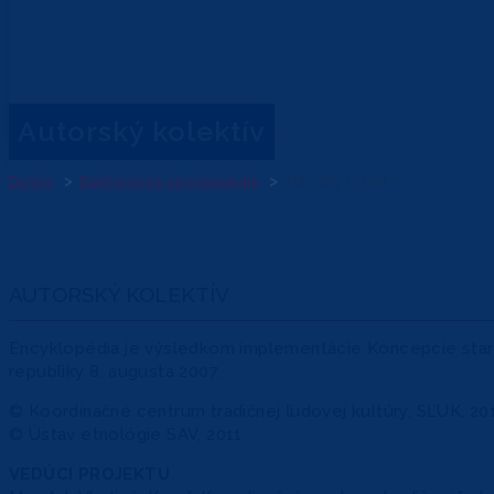
Autorský kolektív
Domov
Elektronická encyklopédia
Autorský kolektív
AUTORSKÝ KOLEKTÍV
Encyklopédia je výsledkom implementácie Koncepcie starost
republiky 8. augusta 2007.
© Koordinačné centrum tradičnej ľudovej kultúry, SĽUK, 20
© Ústav etnológie SAV, 2011
VEDÚCI PROJEKTU