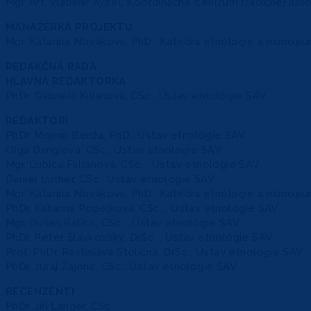
Mgr. Art. Vladimír Kyseľ, Koordinačné centrum tradičnej ľud
MANAŽÉRKA PROJEKTU
Mgr. Katarína Nováková, PhD., Katedra etnológie a mimoeu
REDAKČNÁ RADA
HLAVNÁ REDAKTORKA
PhDr. Gabriela Kiliánová, CSc., Ústav etnológie SAV
REDAKTORI
PhDr. Mojmír Benža, PhD., Ústav etnológie SAV
Oľga Danglová, CSc., Ústav etnológie SAV
Mgr. Ľubica Falťanová, CSc. , Ústav etnológie SAV
Daniel Luther, CSc., Ústav etnológie SAV
Mgr. Katarína Nováková, PhD., Katedra etnológie a mimoeu
PhDr. Katarína Popelková, CSc. , Ústav etnológie SAV
Mgr. Dušan Ratica, CSc. , Ústav etnológie SAV
PhDr. Peter Slavkovský, DrSc. , Ústav etnológie SAV
Prof. PhDr. Rastislava Stoličná, DrSc., Ústav etnológie SAV
PhDr. Juraj Zajonc, CSc., Ústav etnológie SAV
RECENZENTI
PhDr. Jiří Langer, CSc.