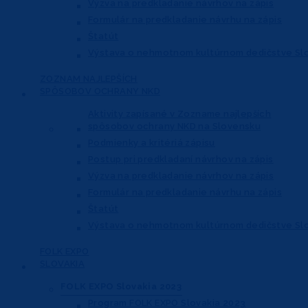
Výzva na predkladanie návrhov na zápis
Formulár na predkladanie návrhu na zápis
Štatút
Výstava o nehmotnom kultúrnom dedičstve Sl
ZOZNAM NAJLEPŠÍCH
SPÔSOBOV OCHRANY NKD
Aktivity zapísané v Zozname najlepších
spôsobov ochrany NKD na Slovensku
Podmienky a kritériá zápisu
Postup pri predkladaní návrhov na zápis
Výzva na predkladanie návrhov na zápis
Formulár na predkladanie návrhu na zápis
Štatút
Výstava o nehmotnom kultúrnom dedičstve Sl
FOLK EXPO
SLOVAKIA
FOLK EXPO Slovakia 2023
Program FOLK EXPO Slovakia 2023