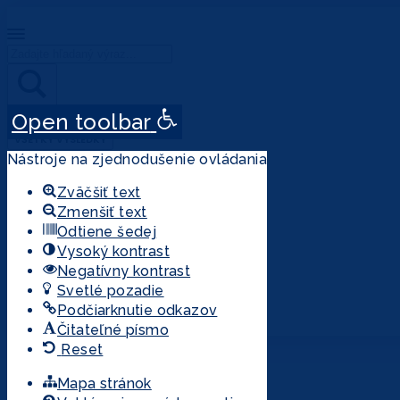
Search
...
Open toolbar
VÝSLEDKOV
VŠETKY VÝSLEDKY
Nástroje na zjednodušenie ovládania
Zväčšiť text
Zmenšiť text
Odtiene šedej
Vysoký kontrast
Negatívny kontrast
Svetlé pozadie
Podčiarknutie odkazov
Čitateľné písmo
Reset
ELEKTRONICKÁ
Mapa stránok
ENCYKLOPÉDIA