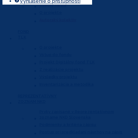
Vyhlásenie o prístupnosti
Všetky heslá
O projekte
Autorský kolektív
FOND
TĽK
O projekte
Vstup do fondu
Projekt Digitálny fond TĽK
Z realizácie projektu
Výsledky projektu
Inventarizácia a metodika
REPREZENTATÍVNY
ZOZNAM NKD
Prvky zapísané v Reprezentatívnom
zozname NKD Slovenska
Podmienky a kritéria zápisu
Postup pri predkladaní návrhov na zápis