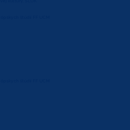
ovej kultúry, SĽUK
rópskych štúdií FF UCM
rópskych štúdií FF UCM