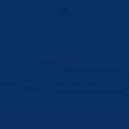
FOLK EXPO
Slovakia
Program
Všetko
Program
Všetko
Fo
na
FOLK
o Folk
FOLK
o Folk
Archív
„A
ie
Štatút
EXPO
Expo
EXPO
Expo
rozhodnutí
ži
Slovakia
Slovakia
Slovakia
Slovakia
de
2024
2024
2023
2023