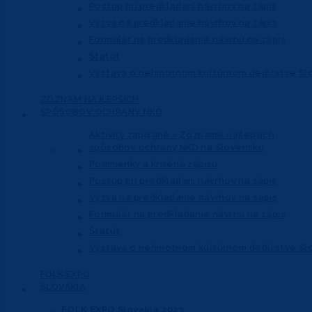
Postup pri predkladaní návrhov na zápis
Výzva na predkladanie návrhov na zápis
Formulár na predkladanie návrhu na zápis
Štatút
Výstava o nehmotnom kultúrnom dedičstve Sl
ZOZNAM NAJLEPŠÍCH
SPÔSOBOV OCHRANY NKD
Aktivity zapísané v Zozname najlepších
spôsobov ochrany NKD na Slovensku
Podmienky a kritériá zápisu
Postup pri predkladaní návrhov na zápis
Výzva na predkladanie návrhov na zápis
Formulár na predkladanie návrhu na zápis
Štatút
Výstava o nehmotnom kultúrnom dedičstve Sl
FOLK EXPO
SLOVAKIA
FOLK EXPO Slovakia 2023