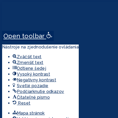
Open toolbar
Nástroje na zjednodušenie ovládania
Zväčšiť text
Zmenšiť text
Odtiene šedej
Vysoký kontrast
Negatívny kontrast
Svetlé pozadie
Podčiarknutie odkazov
Čitateľné písmo
Reset
Mapa stránok