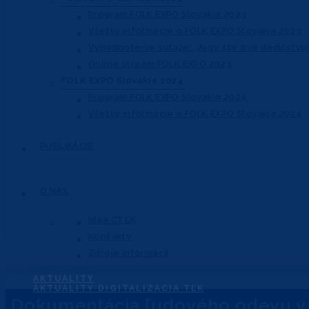
Program FOLK EXPO Slovakia 2023
Všetky informácie o FOLK EXPO Slovakia 2023
Vyhodnotenie súťaže: „Aj vy ste živé dedičstvo!
Online stream FOLK EXPO 2023
FOLK EXPO Slovakia 2024
Program FOLK EXPO Slovakia 2024
Všetky informácie o FOLK EXPO Slovakia 2024
PUBLIKÁCIE
O NÁS
Idea CTĽK
Kontakty
Zdroje informácií
AKTUALITY
AKTUALITY DIGITALIZACIA TĽK
Dokumentácia ľudového odevu v 