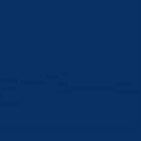
O nás
tosúťaž:
Publikácie
Idea
Zdroje
j vy ste
Publikácie
Kontakty
CTĽK
informácií
vé
dičstvo!“