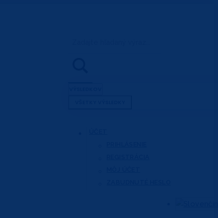
Search
...
VÝSLEDKOV
VŠETKY VÝSLEDKY
ÚČET
PRIHLÁSENIE
REGISTRÁCIA
MÔJ ÚČET
ZABUDNUTÉ HESLO