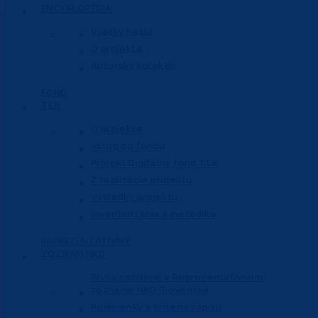
ENCYKLOPÉDIA
Všetky heslá
O projekte
Autorský kolektív
FOND
TĽK
O projekte
Vstup do fondu
Projekt Digitálny fond TĽK
Z realizácie projektu
Výsledky projektu
Inventarizácia a metodika
REPREZENTATÍVNY
ZOZNAM NKD
Prvky zapísané v Reprezentatívnom
zozname NKD Slovenska
Podmienky a kritéria zápisu