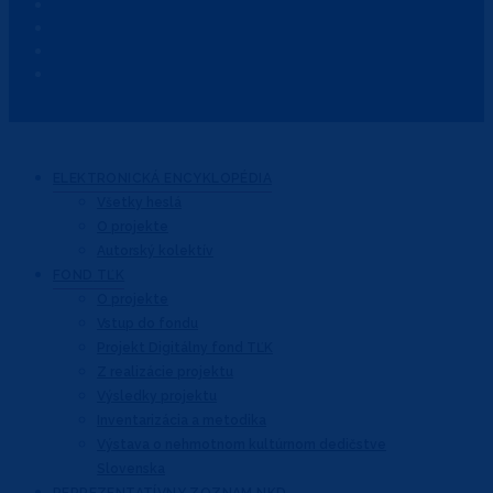
ELEKTRONICKÁ
ENCYKLOPÉDIA
Všetky heslá
O projekte
Autorský kolektív
FOND
TĽK
O projekte
Vstup do fondu
Projekt Digitálny fond TĽK
Z realizácie projektu
Výsledky projektu
Inventarizácia a metodika
Výstava o nehmotnom kultúrnom dedičstve
Slovenska