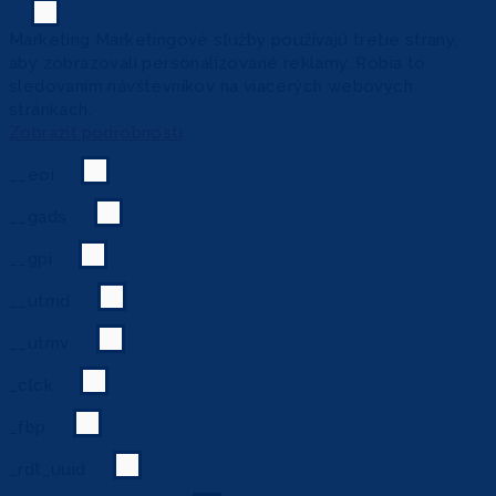
Marketing
Marketingové služby používajú tretie strany,
aby zobrazovali personalizované reklamy. Robia to
sledovaním návštevníkov na viacerých webových
stránkach.
Zobraziť podrobnosti
__eoi
__gads
__gpi
__utmd
__utmv
_clck
_fbp
_rdt_uuid