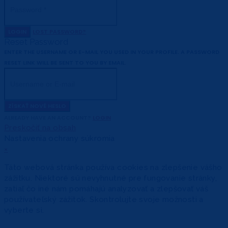
LOGIN
LOST PASSWORD?
Reset Password
ENTER THE USERNAME OR E-MAIL YOU USED IN YOUR PROFILE. A PASSWORD
RESET LINK WILL BE SENT TO YOU BY EMAIL.
ZÍSKAŤ NOVÉ HESLO
ALREADY HAVE AN ACCOUNT?
LOGIN
Preskočiť na obsah
Nastavenia ochrany súkromia
×
Táto webová stránka používa cookies na zlepšenie vášho
zážitku. Niektoré sú nevyhnutné pre fungovanie stránky,
zatiaľ čo iné nám pomáhajú analyzovať a zlepšovať váš
používateľský zážitok. Skontrolujte svoje možnosti a
vyberte si.