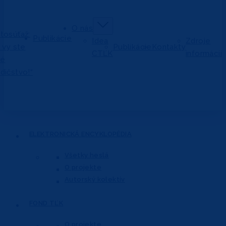
O nás
tosúťaž:
Publikácie
Idea
Zdroje
j vy ste
Publikácie
Kontakty
CTĽK
informácií
vé
dičstvo!“
ELEKTRONICKÁ
ENCYKLOPÉDIA
Všetky heslá
O projekte
Autorský kolektív
FOND
TĽK
O projekte