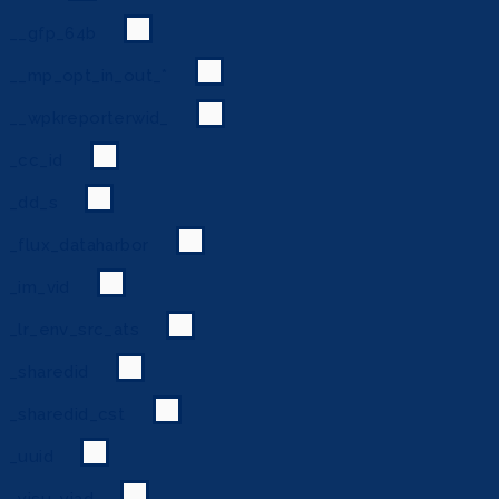
__gfp_64b
__mp_opt_in_out_*
__wpkreporterwid_
_cc_id
_dd_s
_flux_dataharbor
_im_vid
_lr_env_src_ats
_sharedid
_sharedid_cst
_uuid