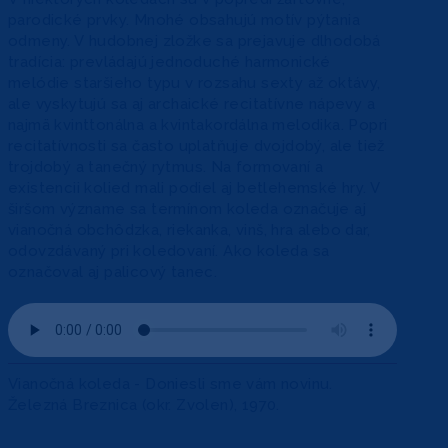
parodické prvky. Mnohé obsahujú motív pýtania
odmeny. V hudobnej zložke sa prejavuje dlhodobá
tradícia: prevládajú jednoduché harmonické
melódie staršieho typu v rozsahu sexty až oktávy,
ale vyskytujú sa aj archaické recitatívne nápevy a
najmä kvinttonálna a kvintakordálna melodika. Popri
recitatívnosti sa často uplatňuje dvojdobý, ale tiež
trojdobý a tanečný rytmus. Na formovaní a
existencii kolied mali podiel aj betlehemské hry. V
širšom význame sa termínom koleda označuje aj
vianočná obchôdzka, riekanka, vinš, hra alebo dar,
odovzdávaný pri koledovaní. Ako koleda sa
označoval aj palicový tanec.
Vianočná koleda - Doniesli sme vám novinu.
Železná Breznica (okr. Zvolen), 1970.