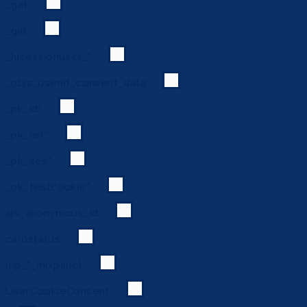
_gat
_gid
_hjsessionuser_*
_pbjs_userid_consent_data
_pk_id*
_pk_ref*
_pk_ses*
_pk_testcookie*
ajs_anonymous_id
cardstatus
mp_*_mixpanel
UserCookieConsent