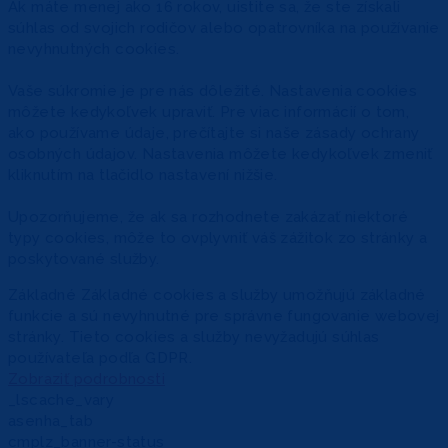
Ak máte menej ako 16 rokov, uistite sa, že ste získali
súhlas od svojich rodičov alebo opatrovníka na používanie
nevyhnutných cookies.
Vaše súkromie je pre nás dôležité. Nastavenia cookies
môžete kedykoľvek upraviť. Pre viac informácií o tom,
ako používame údaje, prečítajte si naše zásady ochrany
osobných údajov. Nastavenia môžete kedykoľvek zmeniť
kliknutím na tlačidlo nastavení nižšie.
Upozorňujeme, že ak sa rozhodnete zakázať niektoré
typy cookies, môže to ovplyvniť váš zážitok zo stránky a
poskytované služby.
Základné
Základné cookies a služby umožňujú základné
funkcie a sú nevyhnutné pre správne fungovanie webovej
stránky. Tieto cookies a služby nevyžadujú súhlas
používateľa podľa GDPR.
Zobraziť podrobnosti
_lscache_vary
asenha_tab
cmplz_banner-status