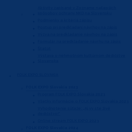
Aktivity zapísané v Zozname najlepších
spôsobov ochrany NKD na Slovensku
Podmienky a kritériá zápisu
Postup pri predkladaní návrhov na zápis
Výzva na predkladanie návrhov na zápis
Formulár na predkladanie návrhu na zápis
Štatút
Výstava o nehmotnom kultúrnom dedičstve
Slovenska
FOLK EXPO
SLOVAKIA
FOLK EXPO Slovakia 2023
Program FOLK EXPO Slovakia 2023
Všetky informácie o FOLK EXPO Slovakia 2023
Vyhodnotenie súťaže: „Aj vy ste živé
dedičstvo!“
Online stream FOLK EXPO 2023
FOLK EXPO Slovakia 2024