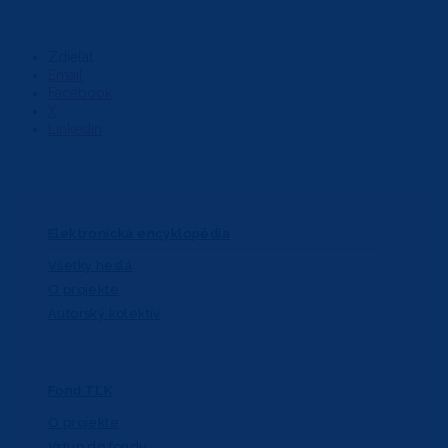
Zdieľať :
Email
Facebook
X
Linkedin
Elektronická encyklopédia
Všetky heslá
O projekte
Autorský kolektív
Fond TĽK
O projekte
Vstup do fondu