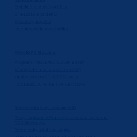
Projekt Digitálny fond TĽK
Z realizácie projektu
Výsledky projektu
Inventarizácia a metodika
FOLK EXPO Slovakia
Program FOLK EXPO Slovakia 2023
Všetky informácie o ročníku 2023
Online stream FOLK EXPO 2023
Fotosúťaž: „Aj vy ste živé dedičstvo!“
Reprezentatívny zoznam NKD
Prvky zapísané v Reprezentatívnom zozname
NKD Slovenska
Podmienky a kritéria zápisu