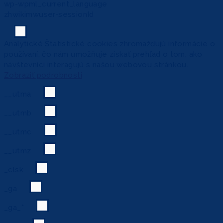
wp-wpml_current_language
zhwikimwuser-sessionId
Analytické
Štatistické cookies zhromažďujú informácie o
používaní, čo nám umožňuje získať prehľad o tom, ako
návštevníci interagujú s našou webovou stránkou.
Zobraziť podrobnosti
__utma
__utmb
__utmc
__utmz
_clsk
_ga
_ga_*