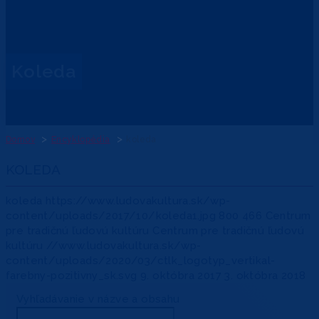
koleda
Domov
Encyklopédia
koleda
KOLEDA
koleda
https://www.ludovakultura.sk/wp-
content/uploads/2017/10/koleda1.jpg
800
466
Centrum
pre tradičnú ľudovú kultúru
Centrum pre tradičnú ľudovú
kultúru
//www.ludovakultura.sk/wp-
content/uploads/2020/03/ctlk_logotyp_vertikal-
farebny-pozitivny_sk.svg
9. októbra 2017
3. októbra 2018
Vyhľadávanie v názve a obsahu