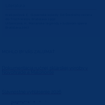
Literatúra
Krekovičová, E.: Slovenské koledy. Od Štedrého večera
do Troch kráľov. Bratislava 1992.
Urbancová, H.: Mariánske legendy v ľudovom speve.
Bratislava 2007.
MOHLO BY VÁS ZAUJÍMAŤ
Dokumentácia ručnej sklárskej výroby v
Novohrade a Malohonte
Slávnostné vyhlásenie 2026