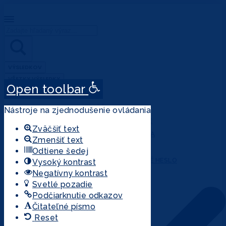
Search
...
VÝSLEDKOV
VŠETKY VÝSLEDKY
Open toolbar
ÚČET
Nástroje na zjednodušenie ovládania
PRIHLÁSENIE
Zväčšiť text
REGISTRÁCIA
Zmenšiť text
MÔJ ÚČET
Odtiene šedej
ZABUDNUTÉ HESLO
Vysoký kontrast
Negatívny kontrast
Svetlé pozadie
Podčiarknutie odkazov
Čitateľné písmo
Reset