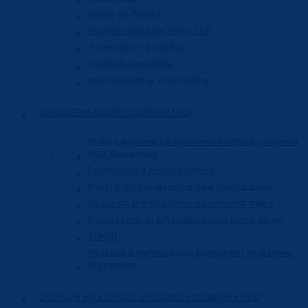
Vstup do fondu
Projekt Digitálny fond TĽK
Z realizácie projektu
Výsledky projektu
Inventarizácia a metodika
REPREZENTATÍVNY
ZOZNAM NKD
Prvky zapísané v Reprezentatívnom
zozname
NKD Slovenska
Podmienky a kritéria zápisu
Postup pri predkladaní návrhov na zápis
Výzva na predkladanie návrhov na zápis
Formulár na predkladanie návrhu na zápis
Štatút
Výstava o nehmotnom kultúrnom dedičstve
Slovenska
ZOZNAM NAJLEPŠÍCH
SPÔSOBOV OCHRANY NKD