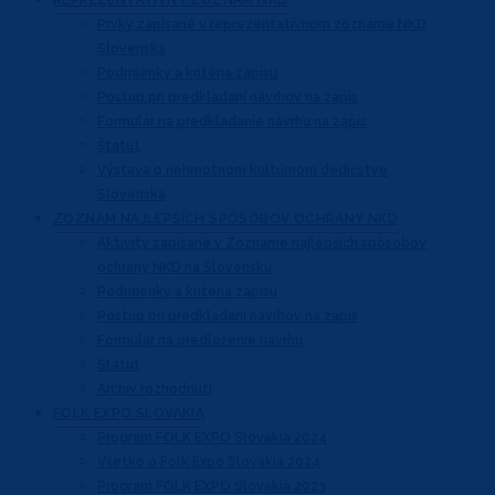
REPREZENTATÍVNY
ZOZNAM NKD
Prvky zapísané v reprezentatívnom
zozname NKD
Slovenska
Podmienky a kritéria zápisu
Postup pri predkladaní návrhov na zápis
Formulár na predkladanie návrhu na zápis
Štatút
Výstava o nehmotnom kultúrnom dedičstve
Slovenska
ZOZNAM NAJLEPŠÍCH
SPÔSOBOV OCHRANY NKD
Aktivity zapísané v Zozname najlepších
spôsobov
ochrany NKD na Slovensku
Podmienky a kritéria zápisu
Postup pri predkladaní návrhov na zápis
Formulár na predloženie návrhu
Štatút
Archív rozhodnutí
FOLK EXPO
SLOVAKIA
Program FOLK EXPO Slovakia 2024
Všetko o Folk Expo Slovakia 2024
Program FOLK EXPO Slovakia 2023