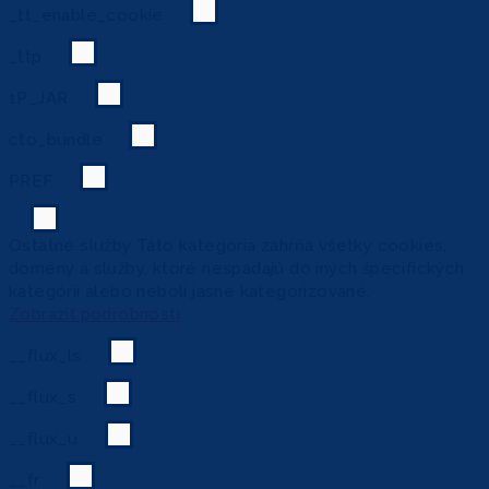
_tt_enable_cookie
_ttp
1P_JAR
cto_bundle
PREF
Ostatné služby
Táto kategória zahŕňa všetky cookies,
domény a služby, ktoré nespadajú do iných špecifických
kategórií alebo neboli jasne kategorizované.
Zobraziť podrobnosti
__flux_ls
__flux_s
__flux_u
__fr