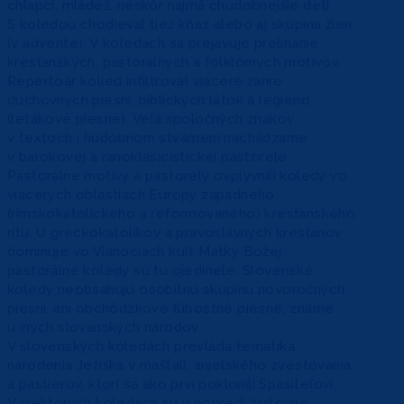
chlapci, mládež, neskôr najmä chudobnejšie deti.
S koledou chodieval tiež kňaz alebo aj skupina žien
(v advente). V koledách sa prejavuje prelínanie
kresťanských, pastorálnych a folklórnych motívov.
Repertoár kolied infiltroval viaceré žánre
duchovných piesní, biblických látok a legiend
(letákové piesne). Veľa spoločných znakov
v textoch i hudobnom stvárnení nachádzame
v barokovej a ranoklasicistickej pastorele.
Pastorálne motívy a pastorely ovplyvnili koledy vo
viacerých oblastiach Európy západného
(rímskokatolíckeho a reformovaného) kresťanského
rítu. U gréckokatolíkov a pravoslávnych kresťanov
dominuje vo Vianociach kult Matky Božej,
pastorálne koledy sú tu ojedinelé. Slovenské
koledy neobsahujú osobitnú skupinu novoročných
piesní, ani obchôdzkové ľúbostné piesne, známe
u iných slovanských národov.
V slovenských koledách prevláda tematika
narodenia Ježiška v maštali, anjelského zvestovania
a pastierov, ktorí sa ako prví poklonili Spasiteľovi.
V niektorých koledách sú v popredí žartovné,