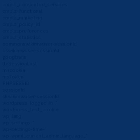
cmplz_consented_services
cmplz_functional
cmplz_marketing
cmplz_policy_id
cmplz_preferences
cmplz_statistics
commonswikimwuser-sessionId
cswikimwuser-sessionId
googtrans
ltnSessionLast
mhcookie
msToken
PHPSESSID
sessionId
skwikimwuser-sessionId
wordpress_logged_in_*
wordpress_test_cookie
wp_lang
wp-settings-*
wp-settings-time-*
wp-wpml_current_admin_language_*