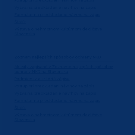
Postup pri predkladaní návrhov na zápis
Výzva na predkladanie návrhov na zápis
Formulár na predkladanie návrhu na zápis
Štatút
Výstava o nehmotnom kultúrnom dedičstve
Slovenska
Zoznam najlepších spôsobov ochrany NKD
Aktivity zapísané v Zozname najlepších spôsobov
ochrany NKD na Slovensku
Podmienky a kritériá zápisu
Postup pri predkladaní návrhov na zápis
Výzva na predkladanie návrhov na zápis
Formulár na predkladanie návrhu na zápis
Štatút
Výstava o nehmotnom kultúrnom dedičstve
Slovenska