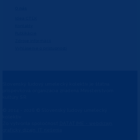
O nás
Idea CTĽK
Kontakty
Publikácie
Zdroje informácií
Vyhlásenie o prístupnosti
Slovenský ľudový umelecký kolektív je štátna
príspevková organizácia zriadená Ministerstvom
kultúry SR.
© 2014 - 2026 © Slovenský ľudový umelecký
kolektív
Zo
vytvorila spoločnosť
DATATIME - webdizajn,
grafický dizajn, IT riešenia