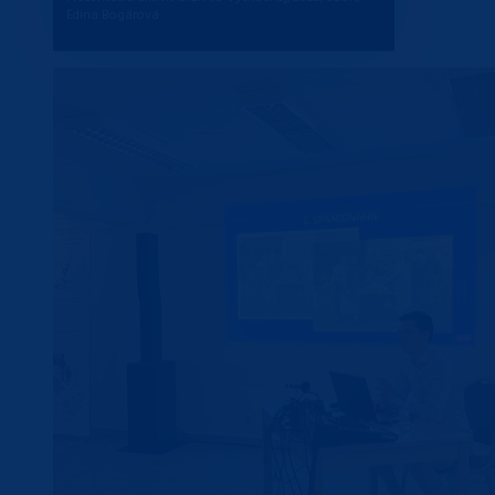
Edina Bogárová