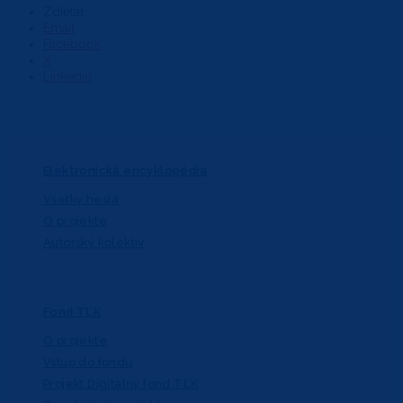
Zdieľať :
Email
Facebook
X
Linkedin
Elektronická encyklopédia
Všetky heslá
O projekte
Autorský kolektív
Fond TĽK
O projekte
Vstup do fondu
Projekt Digitálny fond TĽK