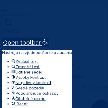
Search
...
VÝSLEDKOV
VŠETKY VÝSLEDKY
Open toolbar
ÚČET
Nástroje na zjednodušenie ovládania
PRIHLÁSENIE
Zväčšiť text
REGISTRÁCIA
Zmenšiť text
MÔJ ÚČET
Odtiene šedej
ZABUDNUTÉ HESLO
Vysoký kontrast
Negatívny kontrast
Svetlé pozadie
Podčiarknutie odkazov
Čitateľné písmo
Reset