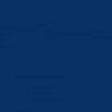
O nás
tosúťaž:
Publikácie
Idea
Zdroje
j vy ste
Publikácie
Kontakty
CTĽK
informácií
vé
dičstvo!“
ELEKTRONICKÁ
ENCYKLOPÉDIA
Všetky heslá
O projekte
Autorský kolektív
FOND
TĽK