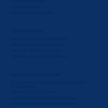
Z realizácie projektu
Výsledky projektu
Inventarizácia a metodika
FOLK EXPO Slovakia
Program FOLK EXPO Slovakia 2023
Všetky informácie o ročníku 2023
Online stream FOLK EXPO 2023
Fotosúťaž: „Aj vy ste živé dedičstvo!“
Reprezentatívny zoznam NKD
Prvky zapísané v Reprezentatívnom zozname
NKD Slovenska
Podmienky a kritéria zápisu
Postup pri predkladaní návrhov na zápis
Výzva na predkladanie návrhov na zápis