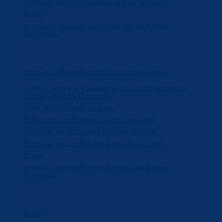
Formulár na predkladanie návrhu na zápis
Štatút
Výstava o nehmotnom kultúrnom dedičstve
Slovenska
Zoznam najlepších spôsobov ochrany NKD
Aktivity zapísané v Zozname najlepších spôsobov
ochrany NKD na Slovensku
Podmienky a kritériá zápisu
Postup pri predkladaní návrhov na zápis
Výzva na predkladanie návrhov na zápis
Formulár na predkladanie návrhu na zápis
Štatút
Výstava o nehmotnom kultúrnom dedičstve
Slovenska
O nás