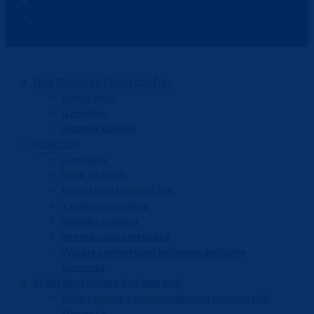
ELEKTRONICKÁ
ENCYKLOPÉDIA
Všetky heslá
O projekte
Autorský kolektív
FOND
TĽK
O projekte
Vstup do fondu
Projekt Digitálny fond TĽK
Z realizácie projektu
Výsledky projektu
Inventarizácia a metodika
Výstava o nehmotnom kultúrnom dedičstve
Slovenska
REPREZENTATÍVNY
ZOZNAM NKD
Prvky zapísané v reprezentatívnom
zozname NKD