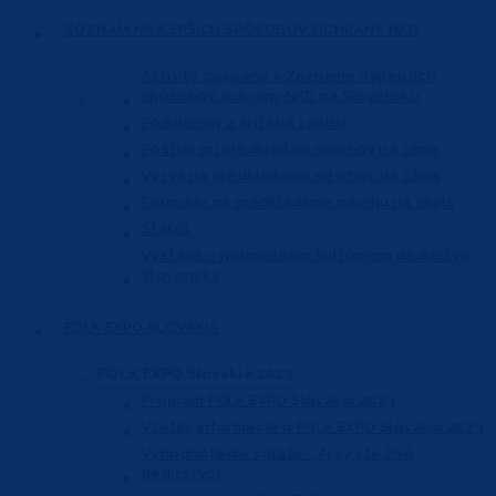
ZOZNAM NAJLEPŠÍCH
SPÔSOBOV OCHRANY NKD
Aktivity zapísané v Zozname najlepších
spôsobov ochrany NKD na Slovensku
Podmienky a kritériá zápisu
Postup pri predkladaní návrhov na zápis
Výzva na predkladanie návrhov na zápis
Formulár na predkladanie návrhu na zápis
Štatút
Výstava o nehmotnom kultúrnom dedičstve
Slovenska
FOLK EXPO
SLOVAKIA
FOLK EXPO Slovakia 2023
Program FOLK EXPO Slovakia 2023
Všetky informácie o FOLK EXPO Slovakia 2023
Vyhodnotenie súťaže: „Aj vy ste živé
dedičstvo!“