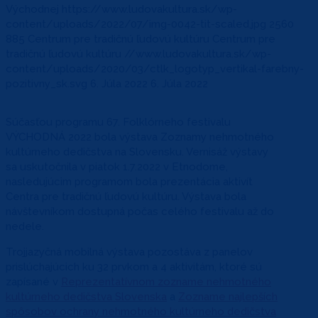
Východnej
https://www.ludovakultura.sk/wp-
content/uploads/2022/07/img-0042-tit-scaled.jpg
2560
885
Centrum pre tradičnú ľudovú kultúru
Centrum pre
tradičnú ľudovú kultúru
//www.ludovakultura.sk/wp-
content/uploads/2020/03/ctlk_logotyp_vertikal-farebny-
pozitivny_sk.svg
6. Júla 2022
6. Júla 2022
Súčasťou programu 67. Folklórneho festivalu
VÝCHODNÁ 2022 bola výstava Zoznamy nehmotného
kultúrneho dedičstva na Slovensku. Vernisáž výstavy
sa uskutočnila v piatok 1.7.2022 v Etnodome,
nasledujúcim programom bola prezentácia aktivít
Centra pre tradičnú ľudovú kultúru. Výstava bola
návštevníkom dostupná počas celého festivalu až do
nedele.
Trojjazyčná mobilná výstava pozostáva z panelov
prislúchajúcich ku 32 prvkom a 4 aktivitám, ktoré sú
zapísané v
Reprezentatívnom zozname nehmotného
kultúrneho dedičstva Slovenska
a
Zozname najlepších
spôsobov ochrany nehmotného kultúrneho dedičstva