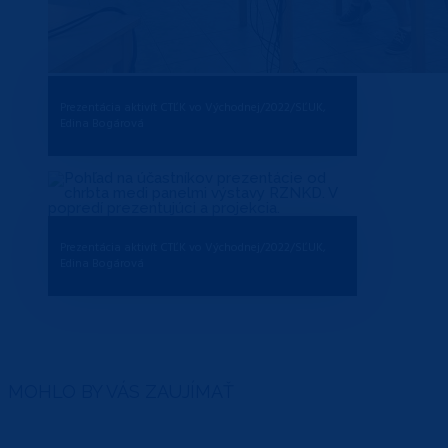
Prezentácia aktivít CTĽK vo Východnej/2022/SĽUK,
Edina Bogárová
Prezentácia aktivít CTĽK vo Východnej/2022/SĽUK,
Edina Bogárová
MOHLO BY VÁS ZAUJÍMAŤ