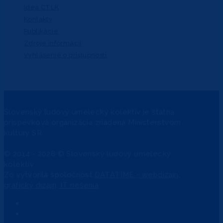
Idea CTĽK
Kontakty
Publikácie
Zdroje informácií
Vyhlásenie o prístupnosti
Slovenský ľudový umelecký kolektív je štátna
príspevková organizácia zriadená Ministerstvom
kultúry SR.
© 2014 - 2026 © Slovenský ľudový umelecký
kolektív
Zo
vytvorila spoločnosť
DATATIME - webdizajn,
grafický dizajn, IT riešenia