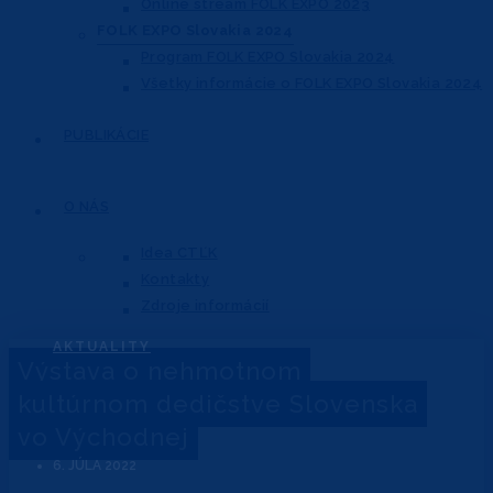
Online stream FOLK EXPO 2023
FOLK EXPO Slovakia 2024
Program FOLK EXPO Slovakia 2024
Všetky informácie o FOLK EXPO Slovakia 2024
PUBLIKÁCIE
O NÁS
Idea CTĽK
Kontakty
Zdroje informácií
AKTUALITY
Výstava o nehmotnom
kultúrnom dedičstve Slovenska
vo Východnej
6. JÚLA 2022