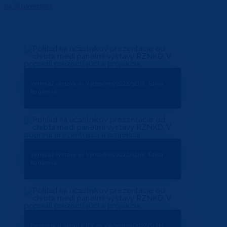
na Slovensku
.
Vernisáž výstavy vo Východnej/2022/SĽUK, Edina
Bogárová
Vernisáž výstavy vo Východnej/2022/SĽUK, Edina
Bogárová
Prezentácia aktivít CTĽK vo Východnej/2022/SĽUK,