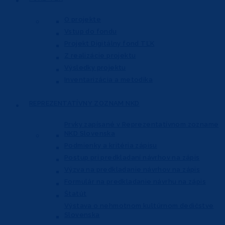
O projekte
Vstup do fondu
Projekt Digitálny fond TĽK
Z realizácie projektu
Výsledky projektu
Inventarizácia a metodika
REPREZENTATÍVNY
ZOZNAM NKD
Prvky zapísané v Reprezentatívnom
zozname
NKD Slovenska
Podmienky a kritéria zápisu
Postup pri predkladaní návrhov na zápis
Výzva na predkladanie návrhov na zápis
Formulár na predkladanie návrhu na zápis
Štatút
Výstava o nehmotnom kultúrnom dedičstve
Slovenska