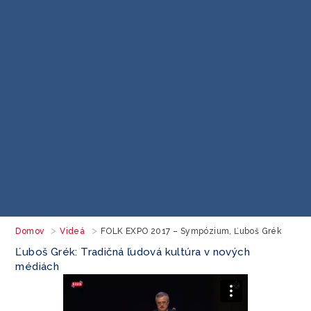
Domov
Videá
FOLK EXPO 2017 – Sympózium, Ľuboš Grék
Ľuboš Grék: Tradičná ľudová kultúra v nových
médiách