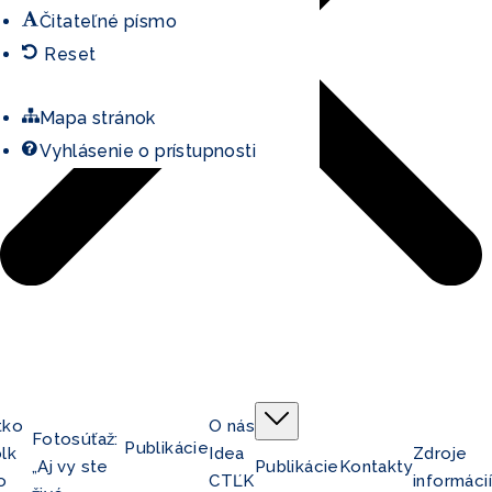
Čitateľné písmo
Reset
Mapa stránok
Vyhlásenie o prístupnosti
tko
O nás
Fotosúťaž:
Publikácie
lk
Idea
Zdroje
„Aj vy ste
Publikácie
Kontakty
o
CTĽK
informácií