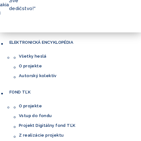
živé
akia
dedičstvo!“
3
ELEKTRONICKÁ
ENCYKLOPÉDIA
Všetky heslá
O projekte
Autorský kolektív
FOND
TĽK
O projekte
Vstup do fondu
Projekt Digitálny fond TĽK
Z realizácie projektu