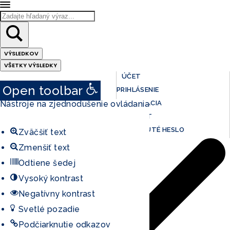
Search
...
VÝSLEDKOV
VŠETKY VÝSLEDKY
ÚČET
Open toolbar
PRIHLÁSENIE
Nástroje na zjednodušenie ovládania
REGISTRÁCIA
MÔJ ÚČET
ZABUDNUTÉ HESLO
Zväčšiť text
Zmenšiť text
Odtiene šedej
Vysoký kontrast
Negatívny kontrast
Svetlé pozadie
Podčiarknutie odkazov