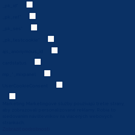
_pk_id*
_pk_ref*
_pk_ses*
_pk_testcookie*
ajs_anonymous_id
cardstatus
mp_*_mixpanel
UserCookieConsent
Marketing
Marketingové služby používajú tretie strany,
aby zobrazovali personalizované reklamy. Robia to
sledovaním návštevníkov na viacerých webových
stránkach.
Zobraziť podrobnosti