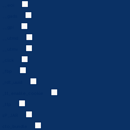
__eoi
__gads
__gpi
__utmd
__utmv
_clck
_fbp
_rdt_uuid
_tt_enable_cookie
_ttp
1P_JAR
cto_bundle