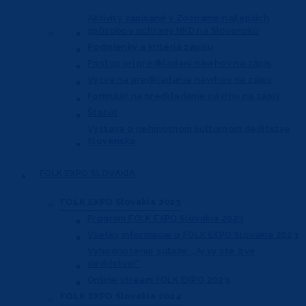
Aktivity zapísané v Zozname najlepších
spôsobov ochrany NKD na Slovensku
Podmienky a kritériá zápisu
Postup pri predkladaní návrhov na zápis
Výzva na predkladanie návrhov na zápis
Formulár na predkladanie návrhu na zápis
Štatút
Výstava o nehmotnom kultúrnom dedičstve
Slovenska
FOLK EXPO
SLOVAKIA
FOLK EXPO Slovakia 2023
Program FOLK EXPO Slovakia 2023
Všetky informácie o FOLK EXPO Slovakia 2023
Vyhodnotenie súťaže: „Aj vy ste živé
dedičstvo!“
Online stream FOLK EXPO 2023
FOLK EXPO Slovakia 2024