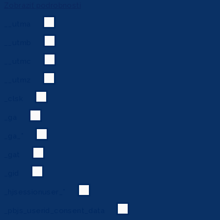
Zobraziť podrobnosti
__utma
__utmb
__utmc
__utmz
_clsk
_ga
_ga_*
_gat
_gid
_hjsessionuser_*
_pbjs_userid_consent_data