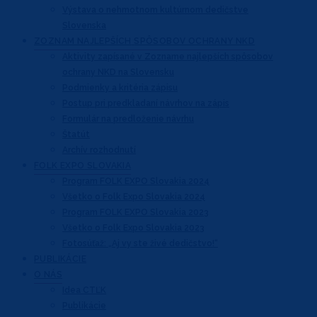
Výstava o nehmotnom kultúrnom dedičstve
Slovenska
ZOZNAM NAJLEPŠÍCH
SPÔSOBOV OCHRANY NKD
Aktivity zapísané v Zozname najlepších
spôsobov
ochrany NKD na Slovensku
Podmienky a kritéria zápisu
Postup pri predkladaní návrhov na zápis
Formulár na predloženie návrhu
Štatút
Archív rozhodnutí
FOLK EXPO
SLOVAKIA
Program FOLK EXPO Slovakia 2024
Všetko o Folk Expo Slovakia 2024
Program FOLK EXPO Slovakia 2023
Všetko o Folk Expo Slovakia 2023
Fotosúťaž: „Aj vy ste živé dedičstvo!“
PUBLIKÁCIE
O NÁS
Idea CTĽK
Publikácie