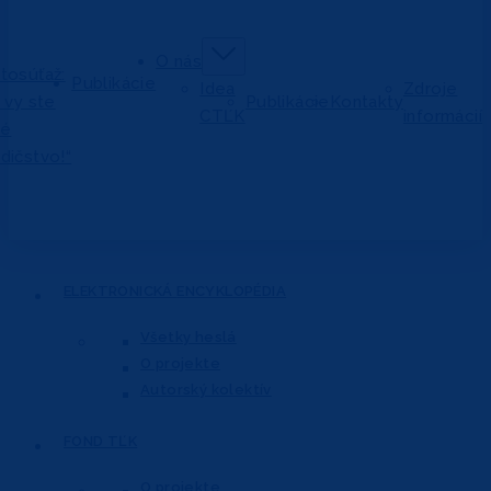
O nás
tosúťaž:
Publikácie
Idea
Zdroje
j vy ste
Publikácie
Kontakty
CTĽK
informácií
vé
dičstvo!“
ELEKTRONICKÁ
ENCYKLOPÉDIA
Všetky heslá
O projekte
Autorský kolektív
FOND
TĽK
O projekte