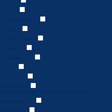
_cc_id
_dd_s
_flux_dataharbor
_im_vid
_lr_env_src_ats
_sharedid
_sharedid_cst
_uuid
_yjsu_yjad
0852522NQ
ab.storage.deviceId.7817acf4-d956-4487-94c6-
992397584c5c
adtech_uid