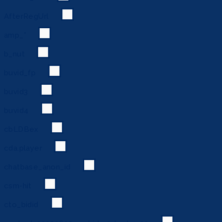
AfterRegUrl
amp_*
b_nut
buvid_fp
buvid3
buvid4
cbLDBex
cda.player
chatbase_anon_id
csm-hit
cto_bidid