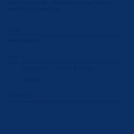
Frišká. Dačov Lom (okr. Veľký Krtíš), nedatované. Vedecký
archív ÚEt SAV (reprodukcia).
Autor
Dana Kľučárová
Pozri aj
SEDLIACKA
KRÚTIVÉ TANCE
ČARDÁŠ
Literatúra
---