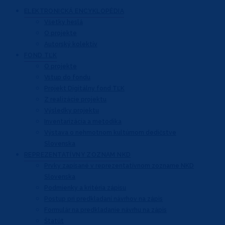
ELEKTRONICKÁ
ENCYKLOPÉDIA
Všetky heslá
O projekte
Autorský kolektív
FOND
TĽK
O projekte
Vstup do fondu
Projekt Digitálny fond TĽK
Z realizácie projektu
Výsledky projektu
Inventarizácia a metodika
Výstava o nehmotnom kultúrnom dedičstve
Slovenska
REPREZENTATÍVNY
ZOZNAM NKD
Prvky zapísané v reprezentatívnom
zozname NKD
Slovenska
Podmienky a kritéria zápisu
Postup pri predkladaní návrhov na zápis
Formulár na predkladanie návrhu na zápis
Štatút