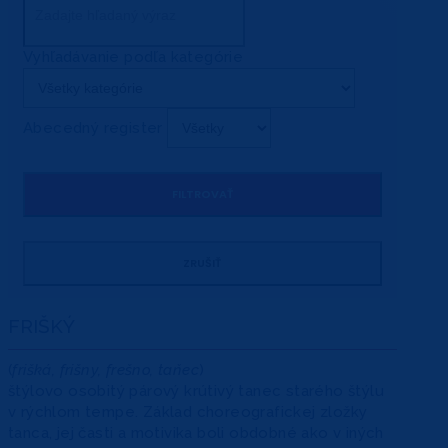
Vyhľadávanie podľa kategórie
Abecedný register
FRIŠKÝ
(
frišká, frišny, frešno, taňec
)
štýlovo osobitý párový krútivý tanec starého štýlu
v rýchlom tempe. Základ choreografickej zložky
tanca, jej časti a motivika boli obdobné ako v iných