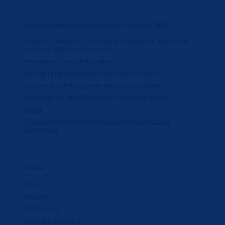
Zoznam najlepších spôsobov ochrany NKD
Aktivity zapísané v Zozname najlepších spôsobov
ochrany NKD na Slovensku
Podmienky a kritériá zápisu
Postup pri predkladaní návrhov na zápis
Výzva na predkladanie návrhov na zápis
Formulár na predkladanie návrhu na zápis
Štatút
Výstava o nehmotnom kultúrnom dedičstve
Slovenska
O nás
Idea CTĽK
Kontakty
Publikácie
Zdroje informácií