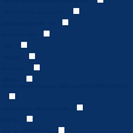
cw-test-20250625-prebid-v2-test-1-99
cw-test-client-appnexus-20
delay_guest_mode_vid
eventSdk_uuid
flash
hdyuz48
hsoffset_*
i18next
illow-consent-0b4151c4-4283-4e9b-80e2-88f950e89f19
lista_uczniow_smart_columns
mixi_ga
mixi_ga_5YESPFKH53