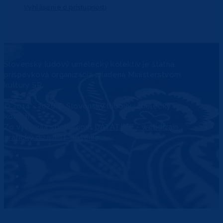
Vyhlásenie o prístupnosti
Slovenský ľudový umelecký kolektív je štátna
príspevková organizácia zriadená Ministerstvom
kultúry SR.
© 2014 - 2026 © Slovenský ľudový umelecký
kolektív
Zo
vytvorila spoločnosť
DATATIME - webdizajn,
grafický dizajn, IT riešenia