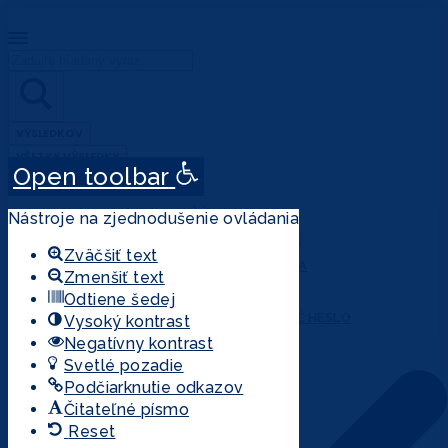
Search
...
VÝSLEDKOV
VŠETKY VÝSLEDKY
Open toolbar
ÚČET
Nástroje na zjednodušenie ovládania
PRIHLÁSENIE
Zväčšiť text
REGISTRÁCIA
Zmenšiť text
MÔJ ÚČET
Odtiene šedej
ZABUDNUTÉ HESLO
Vysoký kontrast
Negatívny kontrast
Svetlé pozadie
Podčiarknutie odkazov
Čitateľné písmo
Reset