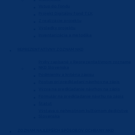
Vstup do fondu
Projekt Digitálny fond TĽK
Z realizácie projektu
Výsledky projektu
Inventarizácia a metodika
REPREZENTATÍVNY
ZOZNAM NKD
Prvky zapísané v Reprezentatívnom
zozname
NKD Slovenska
Podmienky a kritéria zápisu
Postup pri predkladaní návrhov na zápis
Výzva na predkladanie návrhov na zápis
Formulár na predkladanie návrhu na zápis
Štatút
Výstava o nehmotnom kultúrnom dedičstve
Slovenska
ZOZNAM NAJLEPŠÍCH
SPÔSOBOV OCHRANY NKD