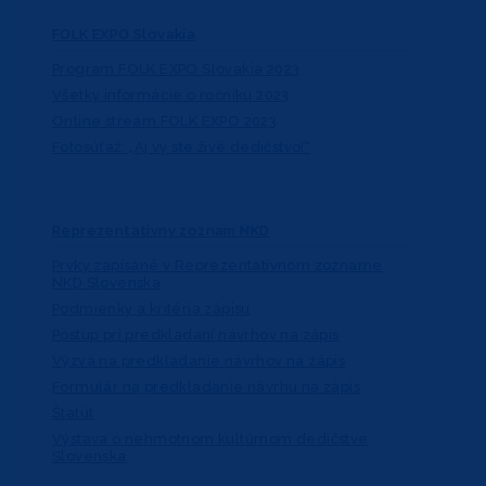
FOLK EXPO Slovakia
Program FOLK EXPO Slovakia 2023
Všetky informácie o ročníku 2023
Online stream FOLK EXPO 2023
Fotosúťaž: „Aj vy ste živé dedičstvo!“
Reprezentatívny zoznam NKD
Prvky zapísané v Reprezentatívnom zozname
NKD Slovenska
Podmienky a kritéria zápisu
Postup pri predkladaní návrhov na zápis
Výzva na predkladanie návrhov na zápis
Formulár na predkladanie návrhu na zápis
Štatút
Výstava o nehmotnom kultúrnom dedičstve
Slovenska