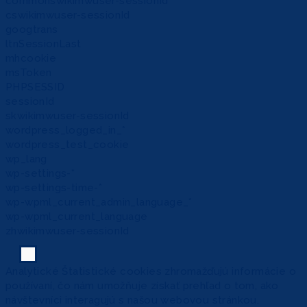
commonswikimwuser-sessionId
cswikimwuser-sessionId
googtrans
ltnSessionLast
mhcookie
msToken
PHPSESSID
sessionId
skwikimwuser-sessionId
wordpress_logged_in_*
wordpress_test_cookie
wp_lang
wp-settings-*
wp-settings-time-*
wp-wpml_current_admin_language_*
wp-wpml_current_language
zhwikimwuser-sessionId
Analytické
Štatistické cookies zhromažďujú informácie o
používaní, čo nám umožňuje získať prehľad o tom, ako
návštevníci interagujú s našou webovou stránkou.