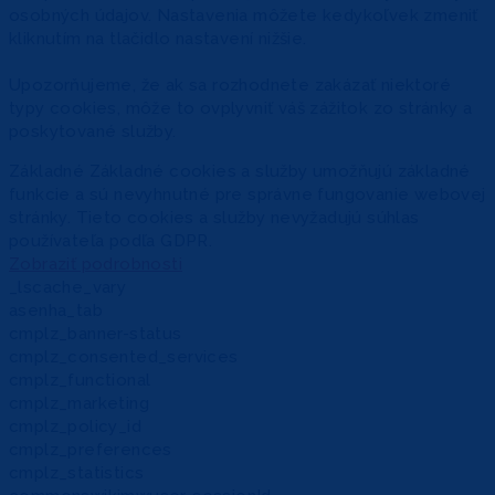
osobných údajov. Nastavenia môžete kedykoľvek zmeniť
kliknutím na tlačidlo nastavení nižšie.
Upozorňujeme, že ak sa rozhodnete zakázať niektoré
typy cookies, môže to ovplyvniť váš zážitok zo stránky a
poskytované služby.
Základné
Základné cookies a služby umožňujú základné
funkcie a sú nevyhnutné pre správne fungovanie webovej
stránky. Tieto cookies a služby nevyžadujú súhlas
používateľa podľa GDPR.
Zobraziť podrobnosti
_lscache_vary
asenha_tab
cmplz_banner-status
cmplz_consented_services
cmplz_functional
cmplz_marketing
cmplz_policy_id
cmplz_preferences
cmplz_statistics