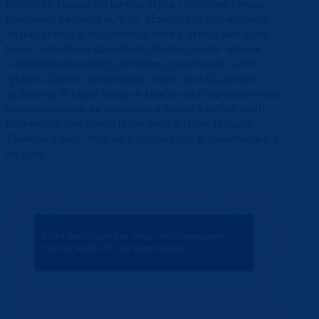
krútivých tancoch starého štýlu v rýchlom tempe
(napríklad sedliacka). V 19. storočí bol považovaný
za najčastejší a najľudovejší tanec. Frišký ako starý
tanec v bežnom tanečnom živote časom splynul
s obdobným novším čardášom, presnejšie s jeho
rýchlou časťou (
friščardáš
), alebo ním bol úplne
vytlačený. V tejto skupine tancov bol najrozšírenejší,
koncentrovane sa vyskytoval najmä v južnej časti
Slovenska (predovšetkým okolie Nitry, Nových
Zámkov, Levíc, Krupiny), sporadicky aj severnejšie a
na Spiši.
Frišká. Dačov Lom (okr. Veľký Krtíš), nedatované.
Vedecký archív ÚEt SAV (reprodukcia).