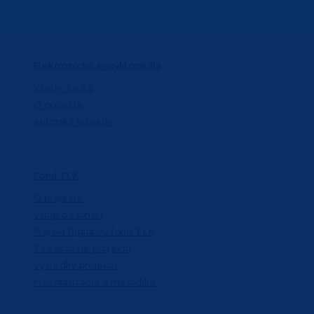
Elektronická encyklopédia
Všetky heslá
O projekte
Autorský kolektív
Fond TĽK
O projekte
Vstup do fondu
Projekt Digitálny fond TĽK
Z realizácie projektu
Výsledky projektu
Inventarizácia a metodika