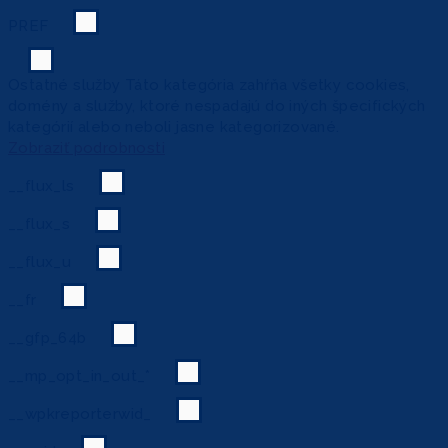
PREF
Ostatné služby
Táto kategória zahŕňa všetky cookies,
domény a služby, ktoré nespadajú do iných špecifických
kategórií alebo neboli jasne kategorizované.
Zobraziť podrobnosti
__flux_ls
__flux_s
__flux_u
__fr
__gfp_64b
__mp_opt_in_out_*
__wpkreporterwid_