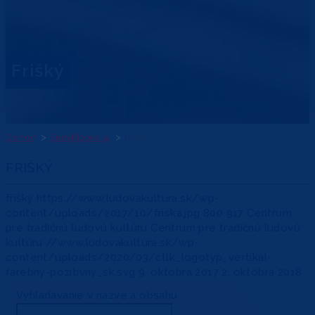
frišký
Domov
Encyklopédia
frišký
FRIŠKÝ
frišký
https://www.ludovakultura.sk/wp-
content/uploads/2017/10/friska.jpg
800
917
Centrum
pre tradičnú ľudovú kultúru
Centrum pre tradičnú ľudovú
kultúru
//www.ludovakultura.sk/wp-
content/uploads/2020/03/ctlk_logotyp_vertikal-
farebny-pozitivny_sk.svg
9. októbra 2017
2. októbra 2018
Vyhľadávanie v názve a obsahu