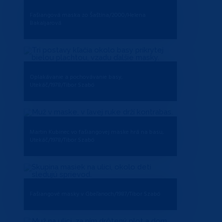
Fašiangová maska zo Šaštína/2000/Helena
Bakaljarová
Oplakávanie a pochovávanie basy,
Utekáč/1978/Tibor Szabó
Martin Kubinec vo fašiangovej maske hrá na basu,
Utekáč/1978/Tibor Szabó
Fašiangové masky v Gbeľanoch/1987/Tibor Szabó