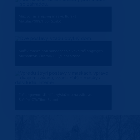
Muž vo fašiangovej maske, Borský
Mikuláš/1988/Tibor Szabó
Muž v maske holí náhodného diváka fašiangových
obchôdzok, Čilistov/1985/Tibor Szabó
Fašiangovníci „Turci“ s výslužkou na zábave,
Šaštín/1978/Tibor Szabó