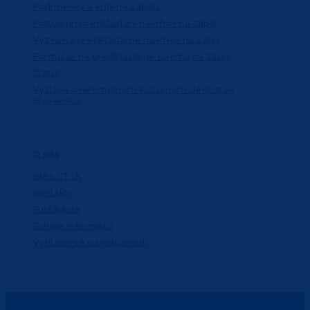
Podmienky a kritériá zápisu
Postup pri predkladaní návrhov na zápis
Výzva na predkladanie návrhov na zápis
Formulár na predkladanie návrhu na zápis
Štatút
Výstava o nehmotnom kultúrnom dedičstve
Slovenska
O nás
Idea CTĽK
Kontakty
Publikácie
Zdroje informácií
Vyhlásenie o prístupnosti