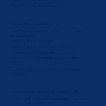
Fotosúťaž: „Aj vy ste živé dedičstvo!“
Reprezentatívny zoznam NKD
Prvky zapísané v Reprezentatívnom zozname
NKD Slovenska
Podmienky a kritéria zápisu
Postup pri predkladaní návrhov na zápis
Výzva na predkladanie návrhov na zápis
Formulár na predkladanie návrhu na zápis
Štatút
Výstava o nehmotnom kultúrnom dedičstve
Slovenska
Zoznam najlepších spôsobov ochrany NKD
Aktivity zapísané v Zozname najlepších spôsobov
ochrany NKD na Slovensku