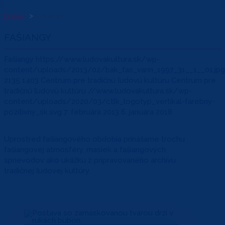
Domov
Fašiangy
FAŠIANGY
Fašiangy
https://www.ludovakultura.sk/wp-
content/uploads/2013/02/bak_fas_varin_1997_31__1__01.jpg
2135
1403
Centrum pre tradičnú ľudovú kultúru
Centrum pre
tradičnú ľudovú kultúru
//www.ludovakultura.sk/wp-
content/uploads/2020/03/ctlk_logotyp_vertikal-farebny-
pozitivny_sk.svg
7. februára 2013
6. januára 2018
Uprostred fašiangového obdobia prinášame trochu
fašiangovej atmosféry, masiek a fašiangových
sprievodov ako ukážku z pripravovaného archívu
tradičnej ľudovej kultúry.