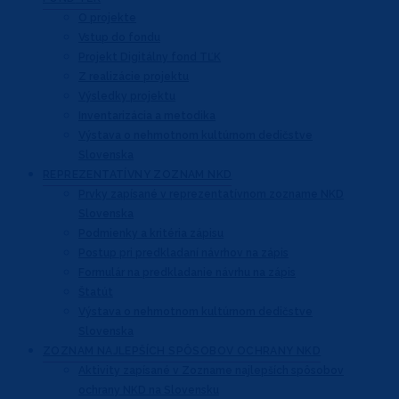
O projekte
Vstup do fondu
Projekt Digitálny fond TĽK
Z realizácie projektu
Výsledky projektu
Inventarizácia a metodika
Výstava o nehmotnom kultúrnom dedičstve
Slovenska
REPREZENTATÍVNY
ZOZNAM NKD
Prvky zapísané v reprezentatívnom
zozname NKD
Slovenska
Podmienky a kritéria zápisu
Postup pri predkladaní návrhov na zápis
Formulár na predkladanie návrhu na zápis
Štatút
Výstava o nehmotnom kultúrnom dedičstve
Slovenska
ZOZNAM NAJLEPŠÍCH
SPÔSOBOV OCHRANY NKD
Aktivity zapísané v Zozname najlepších
spôsobov
ochrany NKD na Slovensku