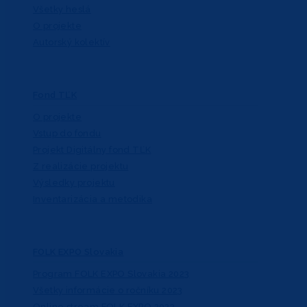
Všetky heslá
O projekte
Autorský kolektív
Fond TĽK
O projekte
Vstup do fondu
Projekt Digitálny fond TĽK
Z realizácie projektu
Výsledky projektu
Inventarizácia a metodika
FOLK EXPO Slovakia
Program FOLK EXPO Slovakia 2023
Všetky informácie o ročníku 2023
Online stream FOLK EXPO 2023