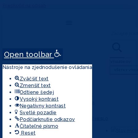
Preskočiť na obsah
Search
...
Open toolbar
VÝSLEDKOV
Nástroje na zjednodušenie ovládania
VŠETKY VÝSL
Zväčšiť text
Zmenšiť text
ÚČET
Odtiene šedej
PRIHLÁSENIE
Vysoký kontrast
REGISTRÁCIA
Negatívny kontrast
MÔJ ÚČET
Svetlé pozadie
Podčiarknutie odkazov
ZABUDNUTÉ HESLO
Čitateľné písmo
Reset