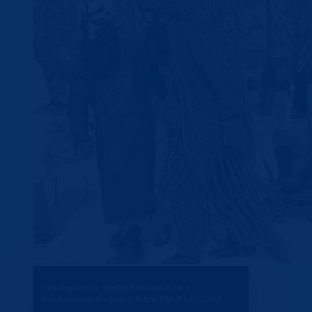
Fašiangovníci v maskách ťahajú vozík s
maskovaným mužom, Čilistov/1985/Tibor Szabó