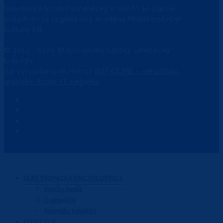
Slovenský ľudový umelecký kolektív je štátna
príspevková organizácia zriadená Ministerstvom
kultúry SR.
© 2014 - 2026 © Slovenský ľudový umelecký
kolektív
Zo
vytvorila spoločnosť
DATATIME - webdizajn,
grafický dizajn, IT riešenia
ELEKTRONICKÁ
ENCYKLOPÉDIA
Všetky heslá
O projekte
Autorský kolektív
FOND
TĽK