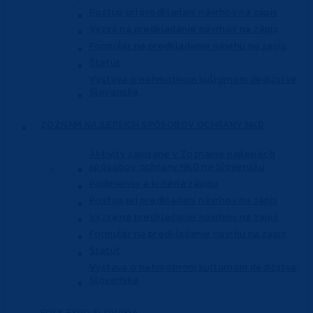
Postup pri predkladaní návrhov na zápis
Výzva na predkladanie návrhov na zápis
Formulár na predkladanie návrhu na zápis
Štatút
Výstava o nehmotnom kultúrnom dedičstve
Slovenska
ZOZNAM NAJLEPŠÍCH
SPÔSOBOV OCHRANY NKD
Aktivity zapísané v Zozname najlepších
spôsobov ochrany NKD na Slovensku
Podmienky a kritériá zápisu
Postup pri predkladaní návrhov na zápis
Výzva na predkladanie návrhov na zápis
Formulár na predkladanie návrhu na zápis
Štatút
Výstava o nehmotnom kultúrnom dedičstve
Slovenska
FOLK EXPO
SLOVAKIA