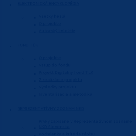
ELEKTRONICKÁ
ENCYKLOPÉDIA
Všetky heslá
O projekte
Autorský kolektív
FOND
TĽK
O projekte
Vstup do fondu
Projekt Digitálny fond TĽK
Z realizácie projektu
Výsledky projektu
Inventarizácia a metodika
REPREZENTATÍVNY
ZOZNAM NKD
Prvky zapísané v Reprezentatívnom
zozname
NKD Slovenska
Podmienky a kritéria zápisu