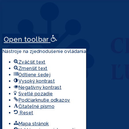
Open toolbar
Nástroje na zjednodušenie ovládania
Zväčšiť text
Zmenšiť text
Odtiene šedej
Vysoký kontrast
Negatívny kontrast
Svetlé pozadie
Podčiarknutie odkazov
Search ...
Čitateľné písmo
Reset
Mapa stránok
VÝSLEDKOV