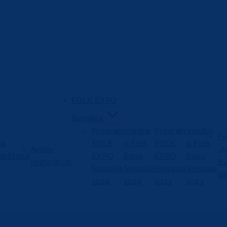
FOLK EXPO
Slovakia
Program
Všetko
Program
Všetko
Fo
na
FOLK
o Folk
FOLK
o Folk
Archív
„A
ie
Štatút
EXPO
Expo
EXPO
Expo
rozhodnutí
ži
Slovakia
Slovakia
Slovakia
Slovakia
de
2024
2024
2023
2023