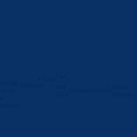
O nás
tosúťaž:
Publikácie
Idea
Zdroje
j vy ste
Publikácie
Kontakty
CTĽK
informácií
vé
dičstvo!“