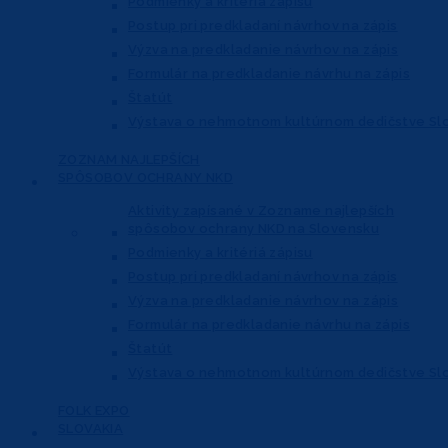
Podmienky a kritéria zápisu
Postup pri predkladaní návrhov na zápis
Výzva na predkladanie návrhov na zápis
Formulár na predkladanie návrhu na zápis
Štatút
Výstava o nehmotnom kultúrnom dedičstve Sl
ZOZNAM NAJLEPŠÍCH
SPÔSOBOV OCHRANY NKD
Aktivity zapísané v Zozname najlepších
spôsobov ochrany NKD na Slovensku
Podmienky a kritériá zápisu
Postup pri predkladaní návrhov na zápis
Výzva na predkladanie návrhov na zápis
Formulár na predkladanie návrhu na zápis
Štatút
Výstava o nehmotnom kultúrnom dedičstve Sl
FOLK EXPO
SLOVAKIA