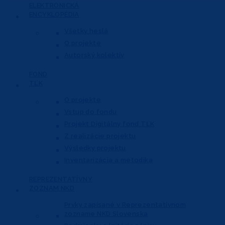
ELEKTRONICKÁ
ENCYKLOPÉDIA
Všetky heslá
O projekte
Autorský kolektív
FOND
TĽK
O projekte
Vstup do fondu
Projekt Digitálny fond TĽK
Z realizácie projektu
Výsledky projektu
Inventarizácia a metodika
REPREZENTATÍVNY
ZOZNAM NKD
Prvky zapísané v Reprezentatívnom
zozname NKD Slovenska