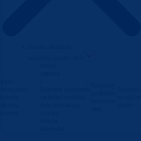
Zoznam najlepších
spôsobov ochrany NKD
Aktivity
zapísané
stava
v
Postup pri
 nehmotnom
Zozname
Podmienky
Formulár 
predkladaní
ltúrnom
najlepších
a kritéria
predložen
návrhov na
dičstve
spôsobov
zápisu
návrhu
zápis
ovenska
ochrany
NKD na
Slovensku