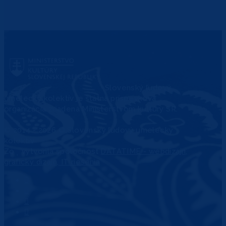
Slovenský ľudový
umelecký kolektív je štátna príspevková
organizácia zriadená Ministerstvom kultúry SR.
© 2014 - 2026 © Slovenský ľudový umelecký
kolektív
Zo
vytvorila spoločnosť
DATATIME - webdizajn,
grafický dizajn, IT riešenia