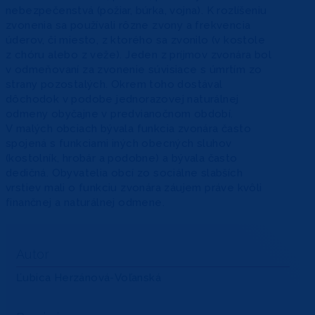
nebezpečenstvá (požiar, búrka, vojna). K rozlíšeniu
zvonenia sa používali rôzne zvony a frekvencia
úderov, či miesto, z ktorého sa zvonilo (v kostole
z chóru alebo z veže). Jeden z príjmov zvonára bol
v odmeňovaní za zvonenie súvisiace s úmrtím zo
strany pozostalých. Okrem toho dostával
dôchodok v podobe jednorazovej naturálnej
odmeny obyčajne v predvianočnom období.
V malých obciach bývala funkcia zvonára často
spojená s funkciami iných obecných sluhov
(kostolník, hrobár a podobne) a bývala často
dedičná. Obyvatelia obcí zo sociálne slabších
vrstiev mali o funkciu zvonára záujem práve kvôli
finančnej a naturálnej odmene.
Autor
Ľubica Herzánová-Voľanská