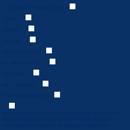
_pbjs_userid_consent_data
_pk_id*
_pk_ref*
_pk_ses*
_pk_testcookie*
ajs_anonymous_id
cardstatus
mp_*_mixpanel
UserCookieConsent
Marketing
Marketingové služby používajú tretie strany,
aby zobrazovali personalizované reklamy. Robia to
sledovaním návštevníkov na viacerých webových