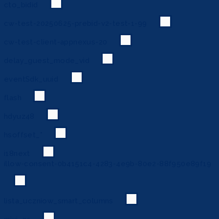
cto_bidid
cw-test-20250625-prebid-v2-test-1-99
cw-test-client-appnexus-20
delay_guest_mode_vid
eventSdk_uuid
flash
hdyuz48
hsoffset_*
i18next
illow-consent-0b4151c4-4283-4e9b-80e2-88f950e89f19
lista_uczniow_smart_columns