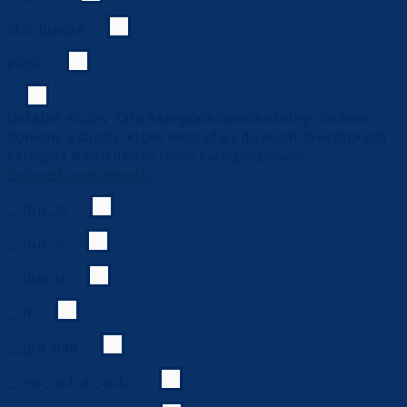
cto_bundle
PREF
Ostatné služby
Táto kategória zahŕňa všetky cookies,
domény a služby, ktoré nespadajú do iných špecifických
kategórií alebo neboli jasne kategorizované.
Zobraziť podrobnosti
__flux_ls
__flux_s
__flux_u
__fr
__gfp_64b
__mp_opt_in_out_*