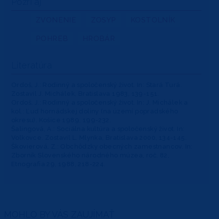
Pozri aj
ZVONENIE
ZOSYP
KOSTOLNÍK
POHREB
HROBÁR
Literatúra
Ordoš, J.: Rodinný a spoločenský život. In: Stará Turá.
Zostavil J. Michálek, Bratislava 1983, 139-151.
Ordoš, J.: Rodinný a spoločenský život. In: J. Michálek a
kol.: Ľud hornádskej doliny (na území popradského
okresu). Košice 1989, 199-232.
Šalingová, A.: Sociálna kultúra a spoločenský život. In:
Volkovce. Zostavil L. Mlynka, Bratislava 2000, 134-145.
Škovierová, Z.: Obchôdzky obecných zamestnancov. In:
Zborník Slovenského národného múzea, roč. 82,
Etnografia 29, 1988, 218-224.
MOHLO BY VÁS ZAUJÍMAŤ