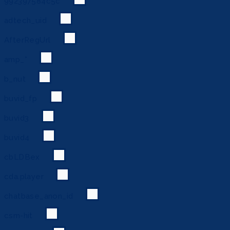
992397584c5c
adtech_uid
AfterRegUrl
amp_*
b_nut
buvid_fp
buvid3
buvid4
cbLDBex
cda.player
chatbase_anon_id
csm-hit