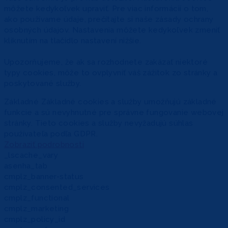
môžete kedykoľvek upraviť. Pre viac informácií o tom,
ako používame údaje, prečítajte si naše zásady ochrany
osobných údajov. Nastavenia môžete kedykoľvek zmeniť
kliknutím na tlačidlo nastavení nižšie.
Upozorňujeme, že ak sa rozhodnete zakázať niektoré
typy cookies, môže to ovplyvniť váš zážitok zo stránky a
poskytované služby.
Základné
Základné cookies a služby umožňujú základné
funkcie a sú nevyhnutné pre správne fungovanie webovej
stránky. Tieto cookies a služby nevyžadujú súhlas
používateľa podľa GDPR.
Zobraziť podrobnosti
_lscache_vary
asenha_tab
cmplz_banner-status
cmplz_consented_services
cmplz_functional
cmplz_marketing
cmplz_policy_id