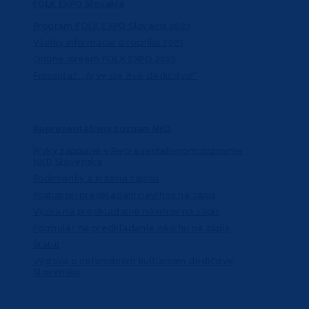
FOLK EXPO Slovakia
Program FOLK EXPO Slovakia 2023
Všetky informácie o ročníku 2023
Online stream FOLK EXPO 2023
Fotosúťaž: „Aj vy ste živé dedičstvo!“
Reprezentatívny zoznam NKD
Prvky zapísané v Reprezentatívnom zozname
NKD Slovenska
Podmienky a kritéria zápisu
Postup pri predkladaní návrhov na zápis
Výzva na predkladanie návrhov na zápis
Formulár na predkladanie návrhu na zápis
Štatút
Výstava o nehmotnom kultúrnom dedičstve
Slovenska