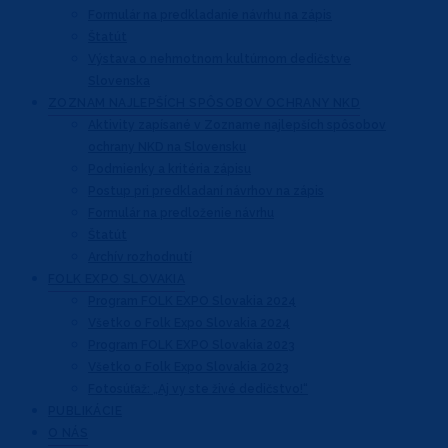
Formulár na predkladanie návrhu na zápis
Štatút
Výstava o nehmotnom kultúrnom dedičstve
Slovenska
ZOZNAM NAJLEPŠÍCH
SPÔSOBOV OCHRANY NKD
Aktivity zapísané v Zozname najlepších
spôsobov
ochrany NKD na Slovensku
Podmienky a kritéria zápisu
Postup pri predkladaní návrhov na zápis
Formulár na predloženie návrhu
Štatút
Archív rozhodnutí
FOLK EXPO
SLOVAKIA
Program FOLK EXPO Slovakia 2024
Všetko o Folk Expo Slovakia 2024
Program FOLK EXPO Slovakia 2023
Všetko o Folk Expo Slovakia 2023
Fotosúťaž: „Aj vy ste živé dedičstvo!“
PUBLIKÁCIE
O NÁS