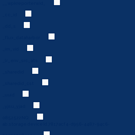
__wpkreporterwid_
_cc_id
_dd_s
_flux_dataharbor
_im_vid
_lr_env_src_ats
_sharedid
_sharedid_cst
_uuid
_yjsu_yjad
0852522NQ
ab.storage.deviceId.7817acf4-d956-4487-94c6-