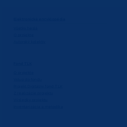
Elektronická encyklopédia
Všetky heslá
O projekte
Autorský kolektív
Fond TĽK
O projekte
Vstup do fondu
Projekt Digitálny fond TĽK
Z realizácie projektu
Výsledky projektu
Inventarizácia a metodika