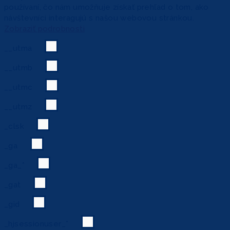
používaní, čo nám umožňuje získať prehľad o tom, ako
návštevníci interagujú s našou webovou stránkou.
Zobraziť podrobnosti
__utma
__utmb
__utmc
__utmz
_clsk
_ga
_ga_*
_gat
_gid
_hjsessionuser_*