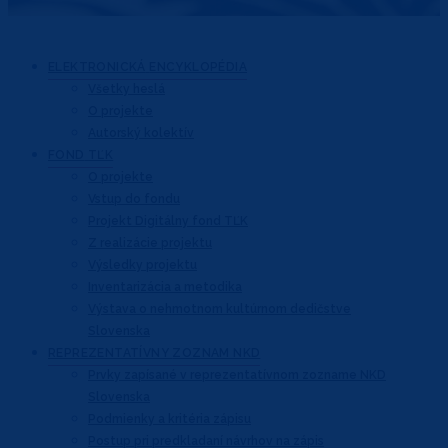
ELEKTRONICKÁ
ENCYKLOPÉDIA
Všetky heslá
O projekte
Autorský kolektív
FOND
TĽK
O projekte
Vstup do fondu
Projekt Digitálny fond TĽK
Z realizácie projektu
Výsledky projektu
Inventarizácia a metodika
Výstava o nehmotnom kultúrnom dedičstve
Slovenska
REPREZENTATÍVNY
ZOZNAM NKD
Prvky zapísané v reprezentatívnom
zozname NKD
Slovenska
Podmienky a kritéria zápisu
Postup pri predkladaní návrhov na zápis