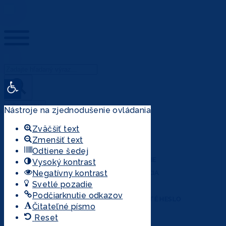
Open toolbar
VÝSLEDKOV
Nástroje na zjednodušenie ovládania
VŠETKY VÝSLEDKY
Zväčšiť text
Zmenšiť text
ÚČET
Odtiene šedej
PRIHLÁSENIE
Vysoký kontrast
Negatívny kontrast
REGISTRÁCIA
Svetlé pozadie
MÔJ ÚČET
Podčiarknutie odkazov
ZABUDNUTÉ HESLO
Čitateľné písmo
Reset