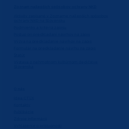
Zoznam najlepších spôsobov ochrany NKD
Aktivity zapísané v Zozname najlepších spôsobov
ochrany NKD na Slovensku
Podmienky a kritériá zápisu
Postup pri predkladaní návrhov na zápis
Výzva na predkladanie návrhov na zápis
Formulár na predkladanie návrhu na zápis
Štatút
Výstava o nehmotnom kultúrnom dedičstve
Slovenska
O nás
Idea CTĽK
Kontakty
Publikácie
Zdroje informácií
Vyhlásenie o prístupnosti