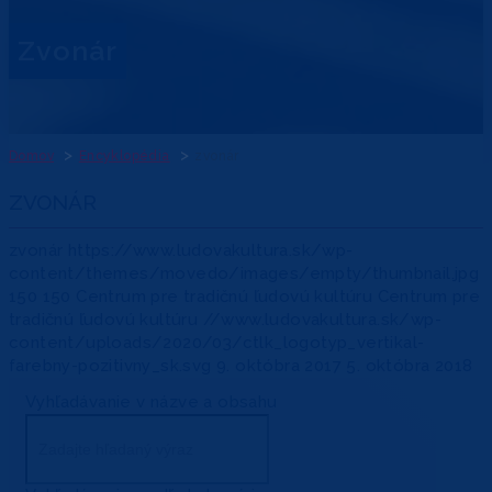
zvonár
Domov
Encyklopédia
zvonár
ZVONÁR
zvonár
https://www.ludovakultura.sk/wp-
content/themes/movedo/images/empty/thumbnail.jpg
150
150
Centrum pre tradičnú ľudovú kultúru
Centrum pre
tradičnú ľudovú kultúru
//www.ludovakultura.sk/wp-
content/uploads/2020/03/ctlk_logotyp_vertikal-
farebny-pozitivny_sk.svg
9. októbra 2017
5. októbra 2018
Vyhľadávanie v názve a obsahu