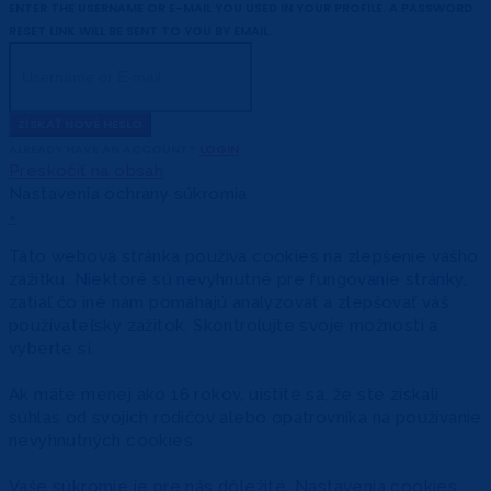
ENTER THE USERNAME OR E-MAIL YOU USED IN YOUR PROFILE. A PASSWORD
RESET LINK WILL BE SENT TO YOU BY EMAIL.
ZÍSKAŤ NOVÉ HESLO
ALREADY HAVE AN ACCOUNT?
LOGIN
Preskočiť na obsah
Nastavenia ochrany súkromia
×
Táto webová stránka používa cookies na zlepšenie vášho
zážitku. Niektoré sú nevyhnutné pre fungovanie stránky,
zatiaľ čo iné nám pomáhajú analyzovať a zlepšovať váš
používateľský zážitok. Skontrolujte svoje možnosti a
vyberte si.
Ak máte menej ako 16 rokov, uistite sa, že ste získali
súhlas od svojich rodičov alebo opatrovníka na používanie
nevyhnutných cookies.
Vaše súkromie je pre nás dôležité. Nastavenia cookies