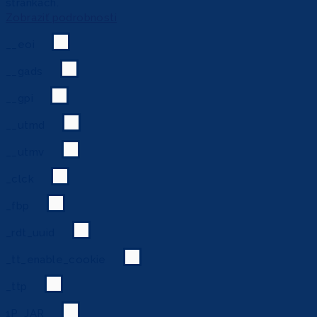
stránkach.
Zobraziť podrobnosti
__eoi
__gads
__gpi
__utmd
__utmv
_clck
_fbp
_rdt_uuid
_tt_enable_cookie
_ttp
1P_JAR