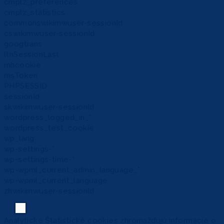
cmplz_preferences
cmplz_statistics
commonswikimwuser-sessionId
cswikimwuser-sessionId
googtrans
ltnSessionLast
mhcookie
msToken
PHPSESSID
sessionId
skwikimwuser-sessionId
wordpress_logged_in_*
wordpress_test_cookie
wp_lang
wp-settings-*
wp-settings-time-*
wp-wpml_current_admin_language_*
wp-wpml_current_language
zhwikimwuser-sessionId
Analytické
Štatistické cookies zhromažďujú informácie o