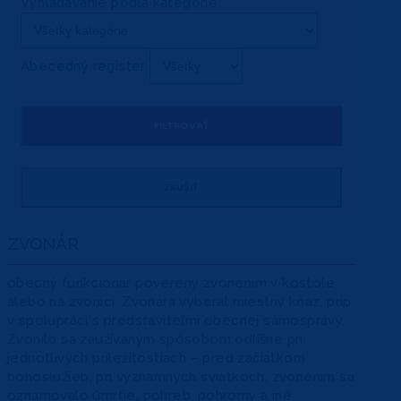
Vyhľadávanie podľa kategórie
Abecedný register
ZVONÁR
obecný funkcionár poverený zvonením v kostole
alebo na zvonici. Zvonára vyberal miestny kňaz, príp.
v spolupráci s predstaviteľmi obecnej samosprávy.
Zvonilo sa zaužívaným spôsobom odlišne pri
jednotlivých príležitostiach – pred začiatkom
bohoslužieb, pri významných sviatkoch; zvonením sa
oznamovalo úmrtie, pohreb, pohromy a iné