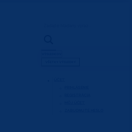
Search
...
VÝSLEDKOV
VŠETKY VÝSLEDKY
ÚČET
PRIHLÁSENIE
REGISTRÁCIA
MÔJ ÚČET
ZABUDNUTÉ HESLO