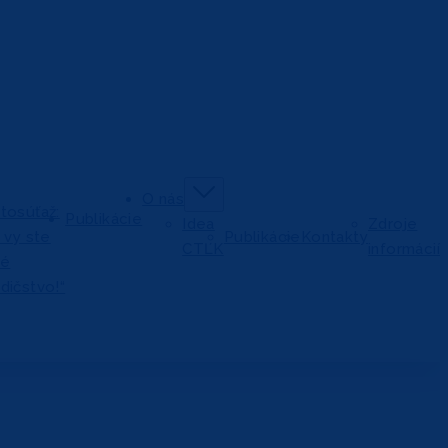
O nás
tosúťaž:
Publikácie
Idea
Zdroje
j vy ste
Publikácie
Kontakty
CTĽK
informácií
vé
dičstvo!“