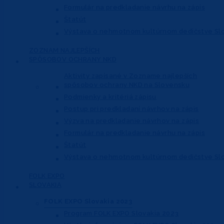
Formulár na predkladanie návrhu na zápis
Štatút
Výstava o nehmotnom kultúrnom dedičstve Sl
ZOZNAM NAJLEPŠÍCH
SPÔSOBOV OCHRANY NKD
Aktivity zapísané v Zozname najlepších
spôsobov ochrany NKD na Slovensku
Podmienky a kritériá zápisu
Postup pri predkladaní návrhov na zápis
Výzva na predkladanie návrhov na zápis
Formulár na predkladanie návrhu na zápis
Štatút
Výstava o nehmotnom kultúrnom dedičstve Sl
FOLK EXPO
SLOVAKIA
FOLK EXPO Slovakia 2023
Program FOLK EXPO Slovakia 2023