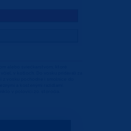
vom alebo sviečkarstvom, ktoré
včiel, v kotloch. Do vosku pridávali za
li z vosku pochodne i smolnice do
leznými a kostenými razidlami.
klo v polovici 20. storočia.