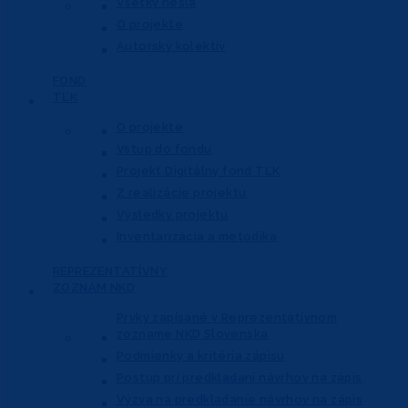
Všetky heslá
O projekte
Autorský kolektív
FOND
TĽK
O projekte
Vstup do fondu
Projekt Digitálny fond TĽK
Z realizácie projektu
Výsledky projektu
Inventarizácia a metodika
REPREZENTATÍVNY
ZOZNAM NKD
Prvky zapísané v Reprezentatívnom
zozname NKD Slovenska
Podmienky a kritéria zápisu
Postup pri predkladaní návrhov na zápis
Výzva na predkladanie návrhov na zápis