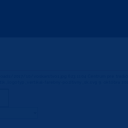
loads/2017/10/voskarstvo1.jpg
623
1104
Centrum pre tradič
_logotyp_vertikal-farebny-pozitivny_sk.svg
9. októbra 20