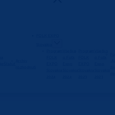
FOLK EXPO
Slovakia
Program
Všetko
Program
Všetko
Fo
na
FOLK
o Folk
FOLK
o Folk
Archív
„A
ie
Štatút
EXPO
Expo
EXPO
Expo
rozhodnutí
ži
Slovakia
Slovakia
Slovakia
Slovakia
de
2024
2024
2023
2023