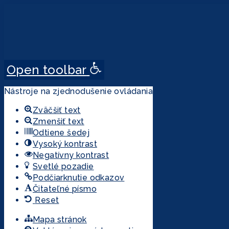
Open toolbar
Nástroje na zjednodušenie ovládania
Zväčšiť text
Zmenšiť text
Odtiene šedej
Vysoký kontrast
Negatívny kontrast
Svetlé pozadie
Podčiarknutie odkazov
Čitateľné písmo
Reset
Mapa stránok