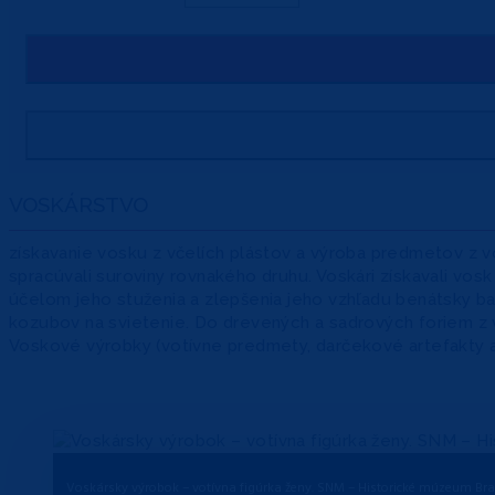
VOSKÁRSTVO
získavanie vosku z včelích plástov a výroba predmetov z
spracúvali suroviny rovnakého druhu. Voskári získavali vosk
účelom jeho stuženia a zlepšenia jeho vzhľadu benátsky ba
kozubov na svietenie. Do drevených a sadrových foriem z vo
Voskové výrobky (votívne predmety, darčekové artefakty a 
Voskársky výrobok – votívna figúrka ženy. SNM – Historické múzeum Brati