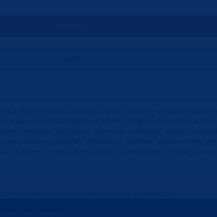
 vosku ako remeselo. Väčšinou bolo spojené s medovnikárst
 roztápaním včelích plástov, ktoré vykupovali od chovateľov 
lzam, terpentín, práškové pigmenty a belobu. Voskári vyrába
sku odlievali plastiky. Zdobili ich reliéfmi, zhotovenými že
podobizne) predávali na púťach a jarmokoch. Voskárstvo zani
slave. Foto O. Šilingerová