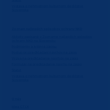
Štatút
Výstava o nehmotnom kultúrnom dedičstve
Slovenska
Zoznam najlepších spôsobov ochrany NKD
Aktivity zapísané v Zozname najlepších spôsobov
ochrany NKD na Slovensku
Podmienky a kritériá zápisu
Postup pri predkladaní návrhov na zápis
Výzva na predkladanie návrhov na zápis
Formulár na predkladanie návrhu na zápis
Štatút
Výstava o nehmotnom kultúrnom dedičstve
Slovenska
O nás
Idea CTĽK