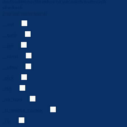
sledovaním návštevníkov na viacerých webových
stránkach.
Zobraziť podrobnosti
__eoi
__gads
__gpi
__utmd
__utmv
_clck
_fbp
_rdt_uuid
_tt_enable_cookie
_ttp