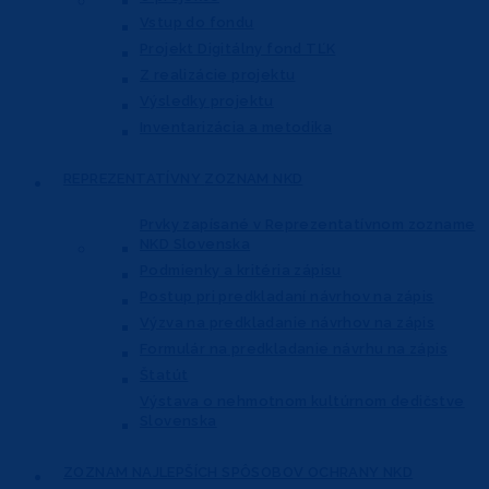
Vstup do fondu
Projekt Digitálny fond TĽK
Z realizácie projektu
Výsledky projektu
Inventarizácia a metodika
REPREZENTATÍVNY
ZOZNAM NKD
Prvky zapísané v Reprezentatívnom
zozname
NKD Slovenska
Podmienky a kritéria zápisu
Postup pri predkladaní návrhov na zápis
Výzva na predkladanie návrhov na zápis
Formulár na predkladanie návrhu na zápis
Štatút
Výstava o nehmotnom kultúrnom dedičstve
Slovenska
ZOZNAM NAJLEPŠÍCH
SPÔSOBOV OCHRANY NKD