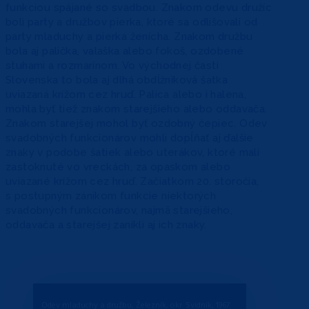
funkciou spájané so svadbou. Znakom odevu družíc
boli party a družbov pierka, ktoré sa odlišovali od
party mladuchy a pierka ženícha. Znakom družbu
bola aj palička, valaška alebo fokoš, ozdobené
stuhami a rozmarínom. Vo východnej časti
Slovenska to bola aj dlhá obdĺžniková šatka
uviazaná krížom cez hruď. Palica alebo i halena,
mohla byť tiež znakom starejšieho alebo oddavača.
Znakom starejšej mohol byť ozdobný čepiec. Odev
svadobných funkcionárov mohli dopĺňať aj ďalšie
znaky v podobe šatiek alebo uterákov, ktoré mali
zastoknuté vo vreckách, za opaskom alebo
uviazané krížom cez hruď. Začiatkom 20. storočia,
s postupným zánikom funkcie niektorých
svadobných funkcionárov, najmä starejšieho,
oddavača a starejšej zanikli aj ich znaky.
Odev mladuchy a družbu, Železník, okr. Svidník, 1967.