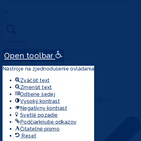
Search
...
VÝSLEDKOV
VŠETKY VÝSLEDKY
Open toolbar
ÚČET
Nástroje na zjednodušenie ovládania
PRIHLÁSENIE
Zväčšiť text
REGISTRÁCIA
Zmenšiť text
MÔJ ÚČET
Odtiene šedej
ZABUDNUTÉ HESLO
Vysoký kontrast
Negatívny kontrast
Svetlé pozadie
Podčiarknutie odkazov
Čitateľné písmo
Reset