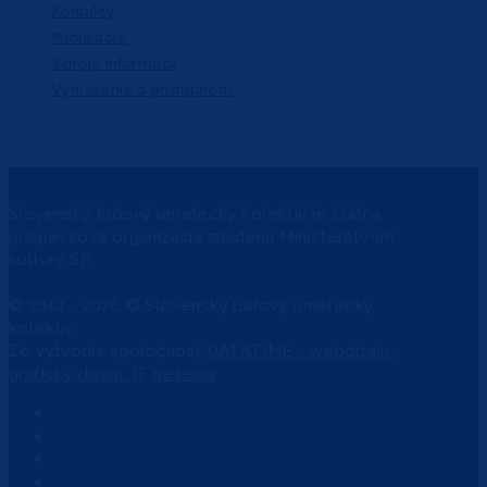
Kontakty
Publikácie
Zdroje informácií
Vyhlásenie o prístupnosti
Slovenský ľudový umelecký kolektív je štátna
príspevková organizácia zriadená Ministerstvom
kultúry SR.
© 2014 - 2026 © Slovenský ľudový umelecký
kolektív
Zo
vytvorila spoločnosť
DATATIME - webdizajn,
grafický dizajn, IT riešenia