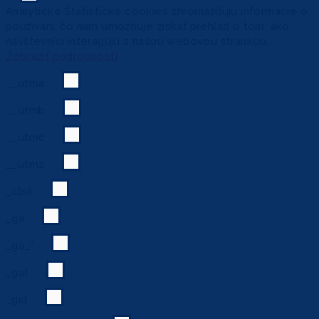
Analytické
Štatistické cookies zhromažďujú informácie o
používaní, čo nám umožňuje získať prehľad o tom, ako
návštevníci interagujú s našou webovou stránkou.
Zobraziť podrobnosti
__utma
__utmb
__utmc
__utmz
_clsk
_ga
_ga_*
_gat
_gid