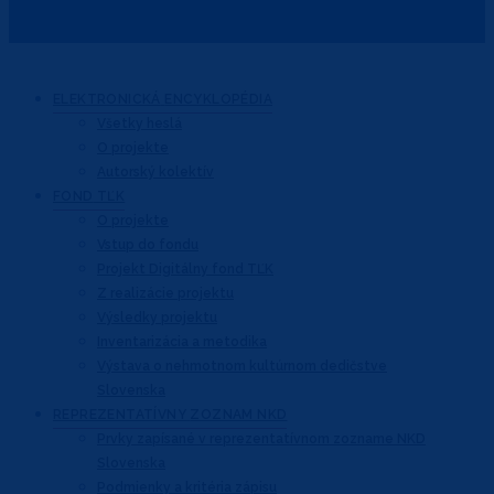
ELEKTRONICKÁ
ENCYKLOPÉDIA
Všetky heslá
O projekte
Autorský kolektív
FOND
TĽK
O projekte
Vstup do fondu
Projekt Digitálny fond TĽK
Z realizácie projektu
Výsledky projektu
Inventarizácia a metodika
Výstava o nehmotnom kultúrnom dedičstve
Slovenska
REPREZENTATÍVNY
ZOZNAM NKD
Prvky zapísané v reprezentatívnom
zozname NKD
Slovenska
Podmienky a kritéria zápisu