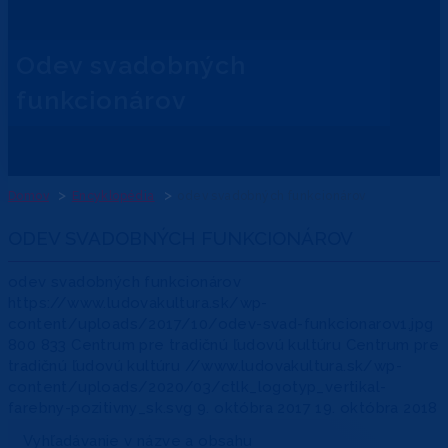
odev svadobných
funkcionárov
Domov
Encyklopédia
odev svadobných funkcionárov
ODEV SVADOBNÝCH FUNKCIONÁROV
odev svadobných funkcionárov
https://www.ludovakultura.sk/wp-
content/uploads/2017/10/odev-svad-funkcionarov1.jpg
800
833
Centrum pre tradičnú ľudovú kultúru
Centrum pre
tradičnú ľudovú kultúru
//www.ludovakultura.sk/wp-
content/uploads/2020/03/ctlk_logotyp_vertikal-
farebny-pozitivny_sk.svg
9. októbra 2017
19. októbra 2018
Vyhľadávanie v názve a obsahu