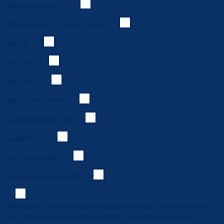
_hjsessionuser_*
_pbjs_userid_consent_data
_pk_id*
_pk_ref*
_pk_ses*
_pk_testcookie*
ajs_anonymous_id
cardstatus
mp_*_mixpanel
UserCookieConsent
Marketing
Marketingové služby používajú tretie strany,
aby zobrazovali personalizované reklamy. Robia to