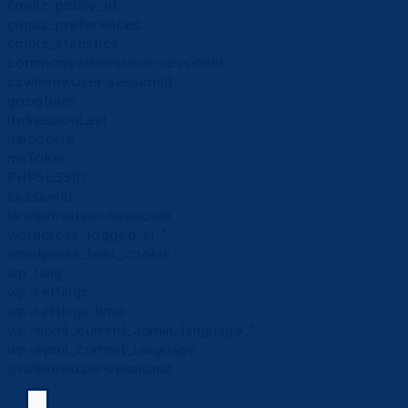
cmplz_policy_id
cmplz_preferences
cmplz_statistics
commonswikimwuser-sessionId
cswikimwuser-sessionId
googtrans
ltnSessionLast
mhcookie
msToken
PHPSESSID
sessionId
skwikimwuser-sessionId
wordpress_logged_in_*
wordpress_test_cookie
wp_lang
wp-settings-*
wp-settings-time-*
wp-wpml_current_admin_language_*
wp-wpml_current_language
zhwikimwuser-sessionId