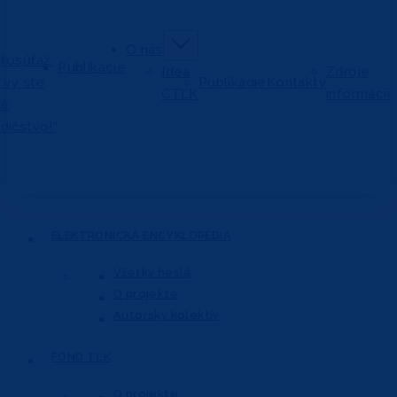
O nás
tosúťaž:
Publikácie
Idea
Zdroje
j vy ste
Publikácie
Kontakty
CTĽK
informácií
vé
dičstvo!“
ELEKTRONICKÁ
ENCYKLOPÉDIA
Všetky heslá
O projekte
Autorský kolektív
FOND
TĽK
O projekte