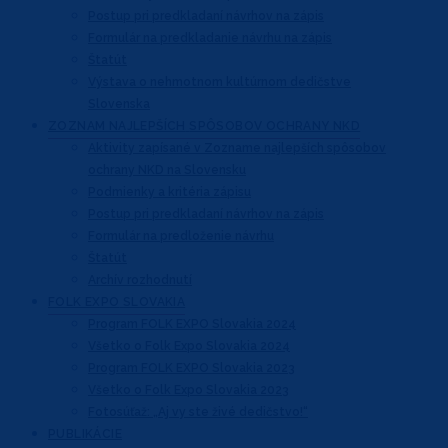
Postup pri predkladaní návrhov na zápis
Formulár na predkladanie návrhu na zápis
Štatút
Výstava o nehmotnom kultúrnom dedičstve
Slovenska
ZOZNAM NAJLEPŠÍCH
SPÔSOBOV OCHRANY NKD
Aktivity zapísané v Zozname najlepších
spôsobov
ochrany NKD na Slovensku
Podmienky a kritéria zápisu
Postup pri predkladaní návrhov na zápis
Formulár na predloženie návrhu
Štatút
Archív rozhodnutí
FOLK EXPO
SLOVAKIA
Program FOLK EXPO Slovakia 2024
Všetko o Folk Expo Slovakia 2024
Program FOLK EXPO Slovakia 2023
Všetko o Folk Expo Slovakia 2023
Fotosúťaž: „Aj vy ste živé dedičstvo!“
PUBLIKÁCIE