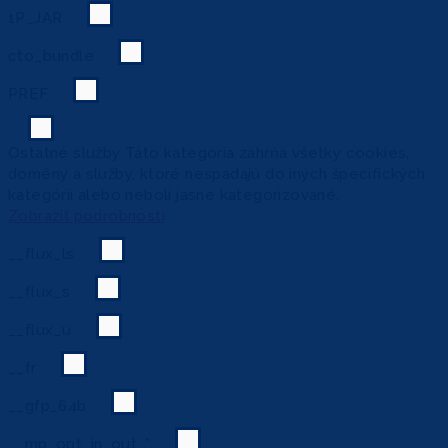
1P_JAR
cto_bundle
PREF
Ostatné služby
Táto kategória zahŕňa všetky cookies,
domény a služby, ktoré nespadajú do iných špecifických
kategórií alebo neboli jasne kategorizované.
Zobraziť podrobnosti
__flux_ls
__flux_s
__flux_u
__fr
__gfp_64b
__mp_opt_in_out_*