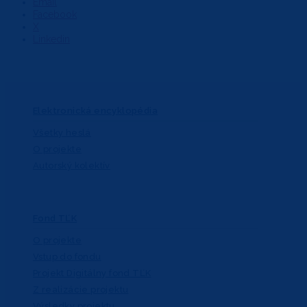
Email
Facebook
X
Linkedin
Elektronická encyklopédia
Všetky heslá
O projekte
Autorský kolektív
Fond TĽK
O projekte
Vstup do fondu
Projekt Digitálny fond TĽK
Z realizácie projektu
Výsledky projektu