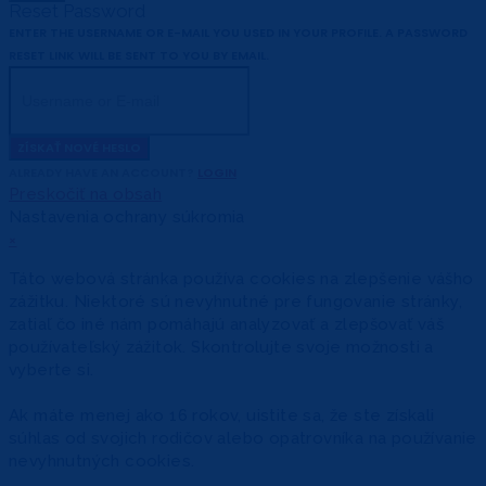
Reset Password
ENTER THE USERNAME OR E-MAIL YOU USED IN YOUR PROFILE. A PASSWORD
RESET LINK WILL BE SENT TO YOU BY EMAIL.
ZÍSKAŤ NOVÉ HESLO
ALREADY HAVE AN ACCOUNT?
LOGIN
Preskočiť na obsah
Nastavenia ochrany súkromia
×
Táto webová stránka používa cookies na zlepšenie vášho
zážitku. Niektoré sú nevyhnutné pre fungovanie stránky,
zatiaľ čo iné nám pomáhajú analyzovať a zlepšovať váš
používateľský zážitok. Skontrolujte svoje možnosti a
vyberte si.
Ak máte menej ako 16 rokov, uistite sa, že ste získali
súhlas od svojich rodičov alebo opatrovníka na používanie
nevyhnutných cookies.