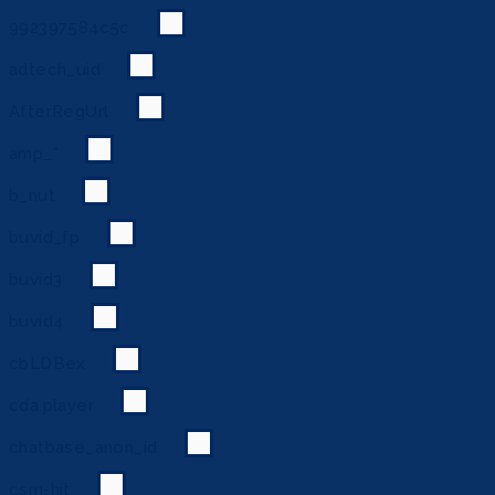
992397584c5c
adtech_uid
AfterRegUrl
amp_*
b_nut
buvid_fp
buvid3
buvid4
cbLDBex
cda.player
chatbase_anon_id
csm-hit