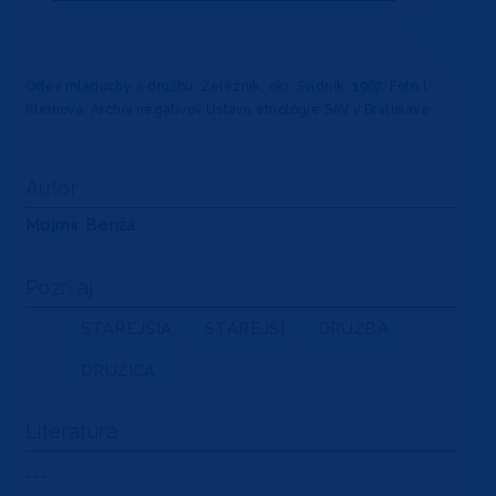
Odev mladuchy a družbu, Železník, okr. Svidník, 1967. Foto I.
Kleinová, Archív negatívov Ústavu etnológie SAV v Bratislave
Autor
Mojmír Benža
Pozri aj
STAREJŠIA
STAREJŠÍ
DRUŽBA
DRUŽICA
Literatúra
---