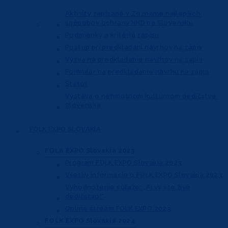
Aktivity zapísané v Zozname najlepších
spôsobov ochrany NKD na Slovensku
Podmienky a kritériá zápisu
Postup pri predkladaní návrhov na zápis
Výzva na predkladanie návrhov na zápis
Formulár na predkladanie návrhu na zápis
Štatút
Výstava o nehmotnom kultúrnom dedičstve
Slovenska
FOLK EXPO
SLOVAKIA
FOLK EXPO Slovakia 2023
Program FOLK EXPO Slovakia 2023
Všetky informácie o FOLK EXPO Slovakia 2023
Vyhodnotenie súťaže: „Aj vy ste živé
dedičstvo!“
Online stream FOLK EXPO 2023
FOLK EXPO Slovakia 2024