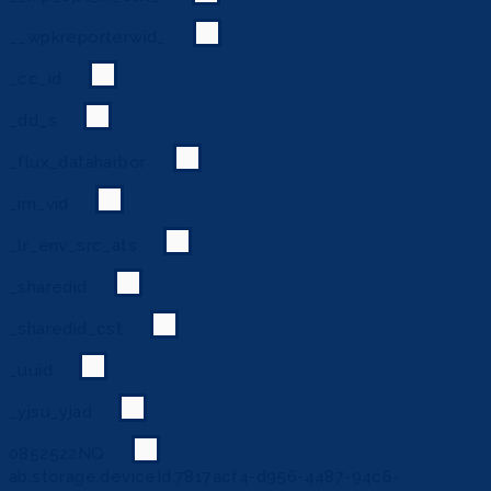
__wpkreporterwid_
_cc_id
_dd_s
_flux_dataharbor
_im_vid
_lr_env_src_ats
_sharedid
_sharedid_cst
_uuid
_yjsu_yjad
0852522NQ
ab.storage.deviceId.7817acf4-d956-4487-94c6-