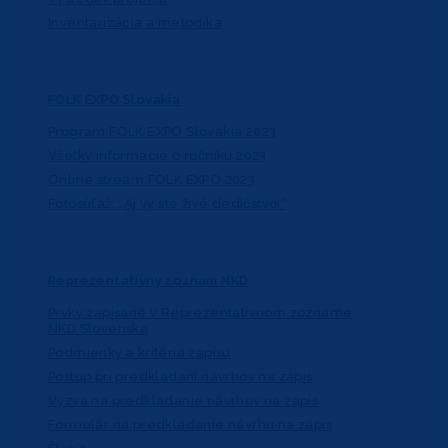
Inventarizácia a metodika
FOLK EXPO Slovakia
Program FOLK EXPO Slovakia 2023
Všetky informácie o ročníku 2023
Online stream FOLK EXPO 2023
Fotosúťaž: „Aj vy ste živé dedičstvo!“
Reprezentatívny zoznam NKD
Prvky zapísané v Reprezentatívnom zozname
NKD Slovenska
Podmienky a kritéria zápisu
Postup pri predkladaní návrhov na zápis
Výzva na predkladanie návrhov na zápis
Formulár na predkladanie návrhu na zápis