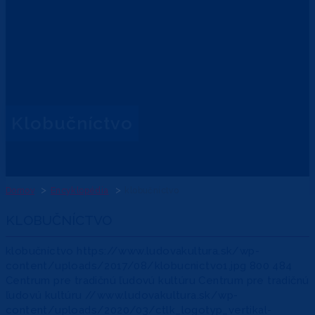
klobučníctvo
Domov
Encyklopédia
klobučníctvo
KLOBUČNÍCTVO
klobučníctvo
https://www.ludovakultura.sk/wp-
content/uploads/2017/08/klobucnictvo1.jpg
800
484
Centrum pre tradičnú ľudovú kultúru
Centrum pre tradičnú
ľudovú kultúru
//www.ludovakultura.sk/wp-
content/uploads/2020/03/ctlk_logotyp_vertikal-