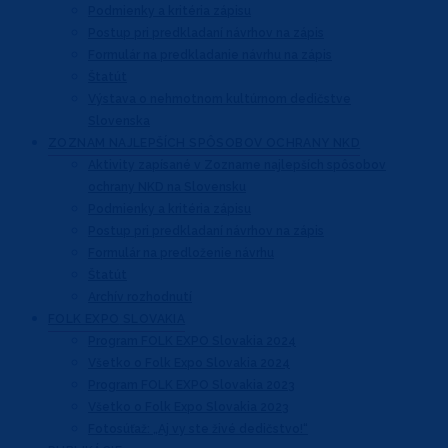
Podmienky a kritéria zápisu
Postup pri predkladaní návrhov na zápis
Formulár na predkladanie návrhu na zápis
Štatút
Výstava o nehmotnom kultúrnom dedičstve
Slovenska
ZOZNAM NAJLEPŠÍCH
SPÔSOBOV OCHRANY NKD
Aktivity zapísané v Zozname najlepších
spôsobov
ochrany NKD na Slovensku
Podmienky a kritéria zápisu
Postup pri predkladaní návrhov na zápis
Formulár na predloženie návrhu
Štatút
Archív rozhodnutí
FOLK EXPO
SLOVAKIA
Program FOLK EXPO Slovakia 2024
Všetko o Folk Expo Slovakia 2024
Program FOLK EXPO Slovakia 2023
Všetko o Folk Expo Slovakia 2023
Fotosúťaž: „Aj vy ste živé dedičstvo!“