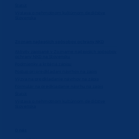
Štatút
Výstava o nehmotnom kultúrnom dedičstve
Slovenska
Zoznam najlepších spôsobov ochrany NKD
Aktivity zapísané v Zozname najlepších spôsobov
ochrany NKD na Slovensku
Podmienky a kritériá zápisu
Postup pri predkladaní návrhov na zápis
Výzva na predkladanie návrhov na zápis
Formulár na predkladanie návrhu na zápis
Štatút
Výstava o nehmotnom kultúrnom dedičstve
Slovenska
O nás