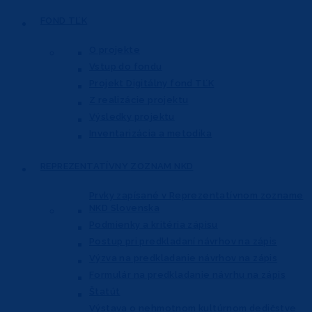
FOND
TĽK
O projekte
Vstup do fondu
Projekt Digitálny fond TĽK
Z realizácie projektu
Výsledky projektu
Inventarizácia a metodika
REPREZENTATÍVNY
ZOZNAM NKD
Prvky zapísané v Reprezentatívnom
zozname
NKD Slovenska
Podmienky a kritéria zápisu
Postup pri predkladaní návrhov na zápis
Výzva na predkladanie návrhov na zápis
Formulár na predkladanie návrhu na zápis
Štatút
Výstava o nehmotnom kultúrnom dedičstve