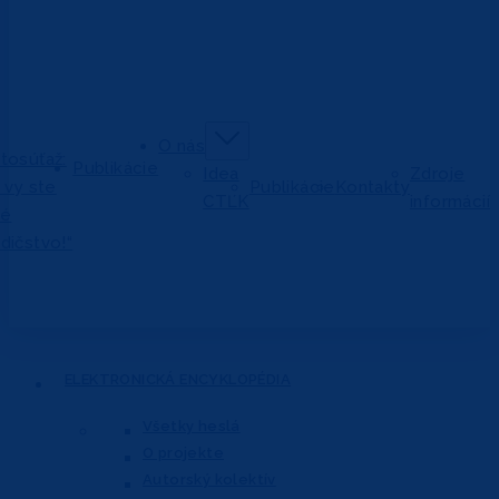
O nás
tosúťaž:
Publikácie
Idea
Zdroje
j vy ste
Publikácie
Kontakty
CTĽK
informácií
vé
dičstvo!“
ELEKTRONICKÁ
ENCYKLOPÉDIA
Všetky heslá
O projekte
Autorský kolektív