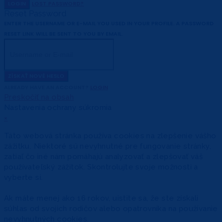
LOGIN
LOST PASSWORD?
Reset Password
ENTER THE USERNAME OR E-MAIL YOU USED IN YOUR PROFILE. A PASSWORD
RESET LINK WILL BE SENT TO YOU BY EMAIL.
ZÍSKAŤ NOVÉ HESLO
ALREADY HAVE AN ACCOUNT?
LOGIN
Preskočiť na obsah
Nastavenia ochrany súkromia
×
Táto webová stránka používa cookies na zlepšenie vášho
zážitku. Niektoré sú nevyhnutné pre fungovanie stránky,
zatiaľ čo iné nám pomáhajú analyzovať a zlepšovať váš
používateľský zážitok. Skontrolujte svoje možnosti a
vyberte si.
Ak máte menej ako 16 rokov, uistite sa, že ste získali
súhlas od svojich rodičov alebo opatrovníka na používanie
nevyhnutných cookies.