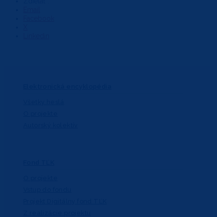
Zdieľať :
Email
Facebook
X
Linkedin
Elektronická encyklopédia
Všetky heslá
O projekte
Autorský kolektív
Fond TĽK
O projekte
Vstup do fondu
Projekt Digitálny fond TĽK
Z realizácie projektu