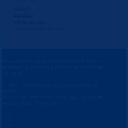
Idea CTĽK
Kontakty
Publikácie
Zdroje informácií
Vyhlásenie o prístupnosti
Slovenský ľudový umelecký kolektív je štátna
príspevková organizácia zriadená Ministerstvom
kultúry SR.
© 2014 - 2026 © Slovenský ľudový umelecký
kolektív
Zo
vytvorila spoločnosť
DATATIME - webdizajn,
grafický dizajn, IT riešenia