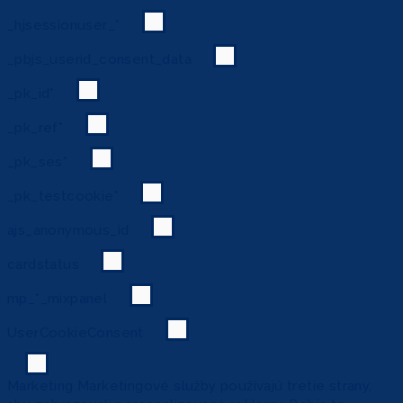
_hjsessionuser_*
_pbjs_userid_consent_data
_pk_id*
_pk_ref*
_pk_ses*
_pk_testcookie*
ajs_anonymous_id
cardstatus
mp_*_mixpanel
UserCookieConsent
Marketing
Marketingové služby používajú tretie strany,