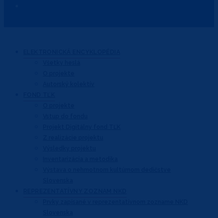
ELEKTRONICKÁ
ENCYKLOPÉDIA
Všetky heslá
O projekte
Autorský kolektív
FOND
TĽK
O projekte
Vstup do fondu
Projekt Digitálny fond TĽK
Z realizácie projektu
Výsledky projektu
Inventarizácia a metodika
Výstava o nehmotnom kultúrnom dedičstve
Slovenska
REPREZENTATÍVNY
ZOZNAM NKD
Prvky zapísané v reprezentatívnom
zozname NKD
Slovenska