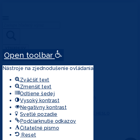
Search
...
VÝSLEDKOV
Open toolbar
VŠETKY VÝSLEDKY
Nástroje na zjednodušenie ovládania
Zväčšiť text
ÚČET
Zmenšiť text
PRIHLÁSENIE
Odtiene šedej
REGISTRÁCIA
Vysoký kontrast
MÔJ ÚČET
Negatívny kontrast
ZABUDNUTÉ HESLO
Svetlé pozadie
Podčiarknutie odkazov
Čitateľné písmo
Reset