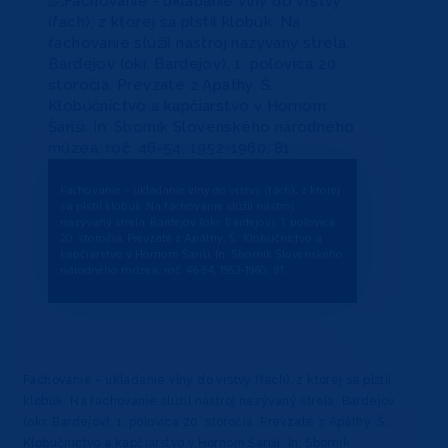
Fachovanie – ukladanie vlny do vrstvy (fach), z ktorej
sa plstil klobúk. Na fachovanie slúžil nástroj
nazývaný strela. Bardejov (okr. Bardejov), 1. polovica
20. storočia. Prevzaté z Apáthy, Š.: Klobučníctvo a
kapčiarstvo v Hornom Šariši. In: Sborník Slovenského
národného múzea, roč. 46-54, 1952-1960, 81.
Fachovanie - ukladanie vlny do vrstvy (fach), z ktorej sa plstil
klobúk. Na fachovanie slúžil nástroj nazývaný strela. Bardejov
(okr. Bardejov), 1. polovica 20. storočia. Prevzaté z Apáthy, Š.:
Klobučníctvo a kapčiarstvo v Hornom Šariši. In: Sborník