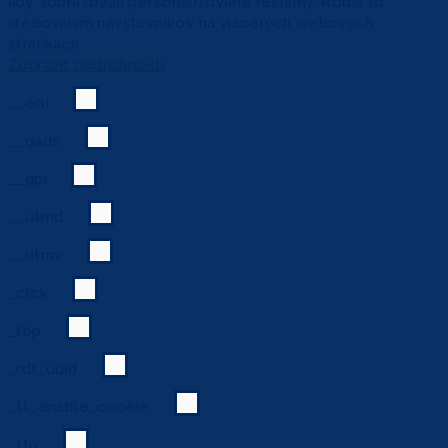
aby zobrazovali personalizované reklamy. Robia to
sledovaním návštevníkov na viacerých webových
stránkach.
Zobraziť podrobnosti
__eoi
__gads
__gpi
__utmd
__utmv
_clck
_fbp
_rdt_uuid
_tt_enable_cookie
_ttp