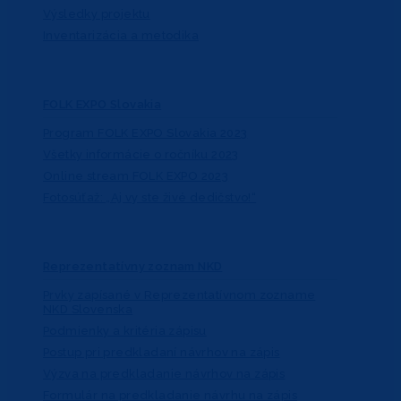
Výsledky projektu
Inventarizácia a metodika
FOLK EXPO Slovakia
Program FOLK EXPO Slovakia 2023
Všetky informácie o ročníku 2023
Online stream FOLK EXPO 2023
Fotosúťaž: „Aj vy ste živé dedičstvo!“
Reprezentatívny zoznam NKD
Prvky zapísané v Reprezentatívnom zozname
NKD Slovenska
Podmienky a kritéria zápisu
Postup pri predkladaní návrhov na zápis
Výzva na predkladanie návrhov na zápis
Formulár na predkladanie návrhu na zápis