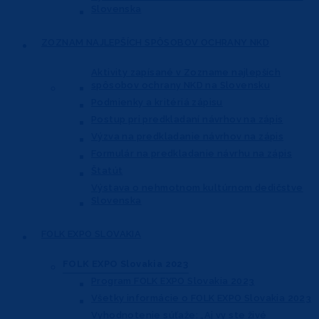
Slovenska
ZOZNAM NAJLEPŠÍCH
SPÔSOBOV OCHRANY NKD
Aktivity zapísané v Zozname najlepších
spôsobov ochrany NKD na Slovensku
Podmienky a kritériá zápisu
Postup pri predkladaní návrhov na zápis
Výzva na predkladanie návrhov na zápis
Formulár na predkladanie návrhu na zápis
Štatút
Výstava o nehmotnom kultúrnom dedičstve
Slovenska
FOLK EXPO
SLOVAKIA
FOLK EXPO Slovakia 2023
Program FOLK EXPO Slovakia 2023
Všetky informácie o FOLK EXPO Slovakia 2023
Vyhodnotenie súťaže: „Aj vy ste živé