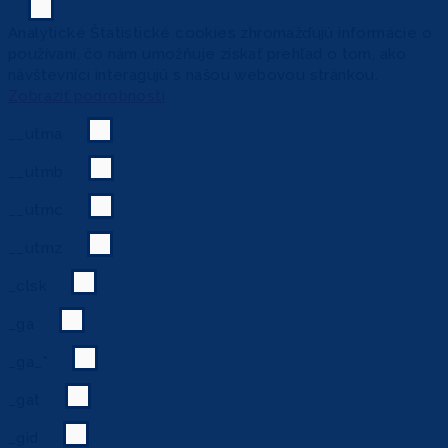
Analytické
Štatistické cookies zhromažďujú informácie o
používaní, čo nám umožňuje získať prehľad o tom, ako
návštevníci interagujú s našou webovou stránkou.
Zobraziť podrobnosti
__utma
__utmb
__utmc
__utmz
_clsk
_ga
_ga_*
_gat
_gid