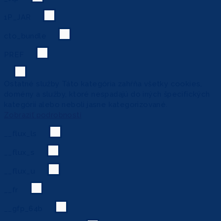
1P_JAR
cto_bundle
PREF
Ostatné služby
Táto kategória zahŕňa všetky cookies,
domény a služby, ktoré nespadajú do iných špecifických
kategórií alebo neboli jasne kategorizované.
Zobraziť podrobnosti
__flux_ls
__flux_s
__flux_u
__fr
__gfp_64b