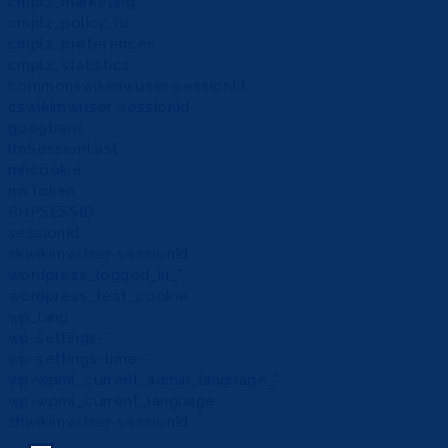
cmplz_marketing
cmplz_policy_id
cmplz_preferences
cmplz_statistics
commonswikimwuser-sessionId
cswikimwuser-sessionId
googtrans
ltnSessionLast
mhcookie
msToken
PHPSESSID
sessionId
skwikimwuser-sessionId
wordpress_logged_in_*
wordpress_test_cookie
wp_lang
wp-settings-*
wp-settings-time-*
wp-wpml_current_admin_language_*
wp-wpml_current_language
zhwikimwuser-sessionId