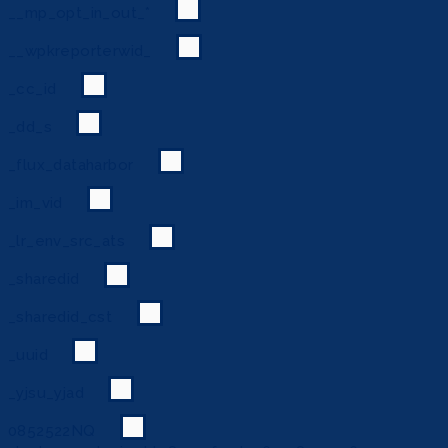
__mp_opt_in_out_*
__wpkreporterwid_
_cc_id
_dd_s
_flux_dataharbor
_im_vid
_lr_env_src_ats
_sharedid
_sharedid_cst
_uuid
_yjsu_yjad
0852522NQ