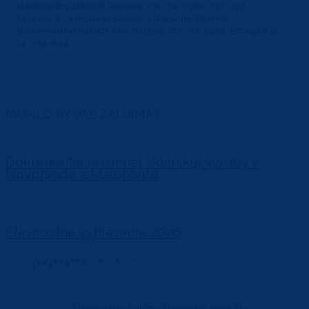
Vlastivedný zborník Považia, roč. 14, 1980, 117-137.
Kalesný, F.: Výroba klobúkov v Rajci. In: Zborník
Slovenského národného múzea, roč. 67, 1973, Etnografia
14, 234-244.
MOHLO BY VÁS ZAUJÍMAŤ
Dokumentácia ručnej sklárskej výroby v
Novohrade a Malohonte
Slávnostné vyhlásenie 2026