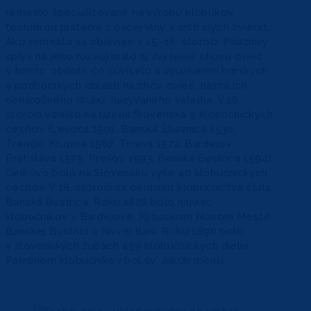
remeslo špecializované na výrobu klobúkov
technikou plstenia z ovčej vlny a srsti iných zvierat.
Ako remeslo sa objavuje v 15.-16. storočí. Priaznivý
vplyv na jeho rozvoj malo aj zvýšenie chovu oviec
v tomto období, čo súviselo s využívaním horských
a podhorských oblastí na chov oviec, najmä ich
nenáročného druhu, nazývaného valaška. V 16.
storočí vzniklo na území Slovenska 9 klobučníckych
cechov (Levoča 1501, Banská Štiavnica 1530,
Trenčín, Krupina 1567, Trnava 1572, Bardejov,
Bratislava 1575, Prešov 1593, Banská Bystrica 1594).
Celkovo bolo na Slovensku vyše 40 klobučníckych
cechov. V 18. storočí sa centrom klobučníctva stala
Banská Bystrica. Roku 1828 bolo najviac
klobučníkov v Bardejove, Kysuckom Novom Meste,
Banskej Bystrici a Novej Bani. Roku 1890 bolo
v slovenských župách 459 klobučníckych dielní.
Patrónom klobučníkov bol sv. Jakub menší.