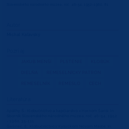
Slovenského národného múzea, roč. 46-54, 1952-1960, 81.
Autor
Michal Kaľavský
Pozri aj
JAKUB MENŠÍ
PLSTENIE
KLOBÚK
DIELŇA
REMESELNÍCKY PATRÓN
REMESELNÍK
REMESLO
CECH
Literatúra
Apáthy, Š.: Klobučníctvo a kapčiarstvo v Hornom Šariši. In:
Sborník Slovenského národného múzea, roč. 46-54, 1952
- 1960, 35-111.
Gašinec, E.: Klobučníctvo v Kysuckom Novom Meste. In: