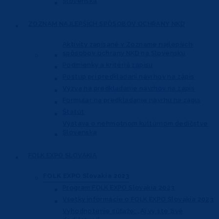
Slovenska
ZOZNAM NAJLEPŠÍCH
SPÔSOBOV OCHRANY NKD
Aktivity zapísané v Zozname najlepších
spôsobov ochrany NKD na Slovensku
Podmienky a kritériá zápisu
Postup pri predkladaní návrhov na zápis
Výzva na predkladanie návrhov na zápis
Formulár na predkladanie návrhu na zápis
Štatút
Výstava o nehmotnom kultúrnom dedičstve
Slovenska
FOLK EXPO
SLOVAKIA
FOLK EXPO Slovakia 2023
Program FOLK EXPO Slovakia 2023
Všetky informácie o FOLK EXPO Slovakia 2023
Vyhodnotenie súťaže: „Aj vy ste živé