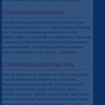
podloží látkou, motívy sa obšijú a…
čítať ďalej
VÝŠIVKA PLOCHÝM STEHOM
výšivka vznikajúca pokrytím plochy husto vedľa
seba uloženými stehmi. Vo výšivke podľa počítanej
nite vytvára drobnejšie geometrické motívy
(hladkovanie). Vyšitá podľa predkreslených línií patrí
k skupine predkreslených výšiviek (výšivka naplno,
na pomaľovanie), kde podľa spôsobu ukladania
stehov má plochý steh viacero…
čítať ďalej
VÝŠIVKA PODĽA POČÍTANEJ NITE
spôsob vyšívania, pri ktorom sa stehy kladú podľa
odpočítavania nití podkladového materiálu.
Nárečovo označovaný po niti. Zahrňuje viacero
techník od jednoduchých účelových stehov,
ktorými sa spájali, zošívali a začisťovali, naberali do
zberov, spevňovali alebo ukončovali okraje tkanín,
cez náročné techniky prelamovania…
čítať ďalej