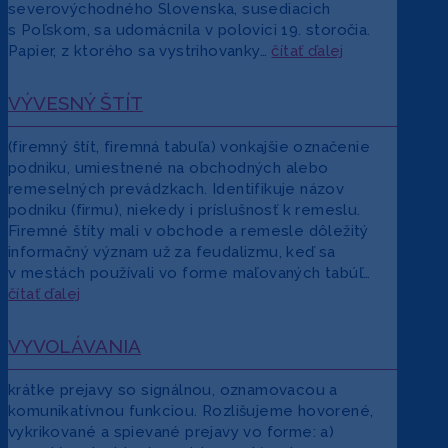
severovýchodného Slovenska, susediacich
s Poľskom, sa udomácnila v polovici 19. storočia.
Papier, z ktorého sa vystrihovanky…
čítať ďalej
VÝVESNÝ ŠTÍT
(firemný štít, firemná tabuľa) vonkajšie označenie
podniku, umiestnené na obchodných alebo
remeselných prevádzkach. Identifikuje názov
podniku (firmu), niekedy i príslušnosť k remeslu.
Firemné štíty mali v obchode a remesle dôležitý
informačný význam už za feudalizmu, keď sa
v mestách používali vo forme maľovaných tabúľ…
čítať ďalej
VYVOLÁVANIA
krátke prejavy so signálnou, oznamovacou a
komunikatívnou funkciou. Rozlišujeme hovorené,
vykrikované a spievané prejavy vo forme: a)