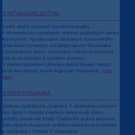
VYSŤAHOVALECTVO
trvalé alebo dočasné opustenie krajiny
z ekonomicko-sociálnych, ideovo-politických alebo
iných príčin. Vysťahovanie za hranice domovského
štátu bolo výrazným sociálnym javom Slovenska
v posledných troch storočiach. Hlavnými príčinami
boli hospodárske a sociálne pomery.
V mnohonárodnom Uhorsku patrili Slováci medzi
prvé národnosti, ktoré migrovali. Uvoľnenie…
čítať
ďalej
VYSTRIHOVANKA
ozdoba vystrihnutá z papiera. V dedinskom interiéri
ňou ženy v období sviatkov dekorovali steny,
poličky, povalové hrady. Čiastočne aj pod vplyvom
židovských rituálnych vystrihovaniek bola rozšírená
a obľúbená v Poľsku. V oblastiach