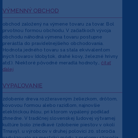
VÝMENNÝ OBCHOD
obchod založený na výmene tovaru za tovar. Bol
prvotnou formou obchodu. V začiatkoch vývoja
obchodu náhodná výmena tovaru postupne
prerástla do pravidelnejšieho obchodovania.
Hodnota jedného tovaru sa stala ekvivalentom
iných tovarov (dobytok, drahé kovy, železné hrivny
atď.). Niektoré pôvodné meradlá hodnoty…
čítať
ďalej
VYPAĽOVANIE
zdobenie dreva rozžeraveným želiezkom, drôtom,
kovovou formou alebo razidlom, najnovšie
elektrickou ihlou, pri ktorom vypálený podklad
zhnedne. V tradičnej slovenskej ľudovej výtvarnej
kultúre bolo zriedkavé (zdobenie piestov v okolí
Trnavy), u výrobcov v druhej polovici 20. storočia
nadväzovalo na mestskú módu z prelomu storočia,