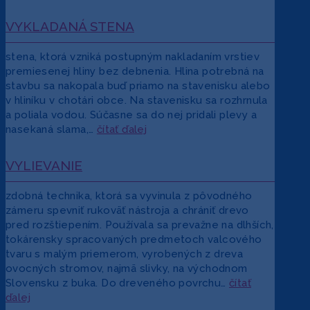
VYKLADANÁ STENA
stena, ktorá vzniká postupným nakladaním vrstiev
premiesenej hliny bez debnenia. Hlina potrebná na
stavbu sa nakopala buď priamo na stavenisku alebo
v hliníku v chotári obce. Na stavenisku sa rozhrnula
a poliala vodou. Súčasne sa do nej pridali plevy a
nasekaná slama,…
čítať ďalej
VYLIEVANIE
zdobná technika, ktorá sa vyvinula z pôvodného
zámeru spevniť rukoväť nástroja a chrániť drevo
pred rozštiepením. Používala sa prevažne na dlhších,
tokárensky spracovaných predmetoch valcového
tvaru s malým priemerom, vyrobených z dreva
ovocných stromov, najmä slivky, na východnom
Slovensku z buka. Do dreveného povrchu…
čítať
ďalej