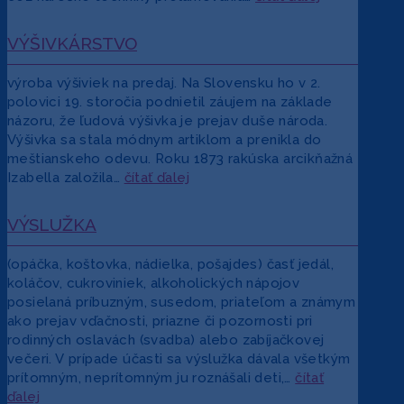
VÝŠIVKÁRSTVO
výroba výšiviek na predaj. Na Slovensku ho v 2.
polovici 19. storočia podnietil záujem na základe
názoru, že ľudová výšivka je prejav duše národa.
Výšivka sa stala módnym artiklom a prenikla do
meštianskeho odevu. Roku 1873 rakúska arcikňažná
Izabella založila…
čítať ďalej
VÝSLUŽKA
(opáčka, koštovka, nádielka, pošajdes) časť jedál,
koláčov, cukroviniek, alkoholických nápojov
posielaná príbuzným, susedom, priateľom a známym
ako prejav vďačnosti, priazne či pozornosti pri
rodinných oslavách (svadba) alebo zabíjačkovej
večeri. V prípade účasti sa výslužka dávala všetkým
prítomným, neprítomným ju roznášali deti,…
čítať
ďalej