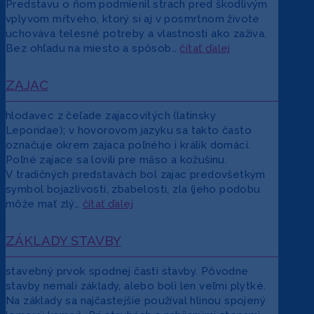
Predstavu o ňom podmienil strach pred škodlivým
vplyvom mŕtveho, ktorý si aj v posmrtnom živote
uchováva telesné potreby a vlastnosti ako zaživa.
Bez ohľadu na miesto a spôsob…
čítať ďalej
ZAJAC
hlodavec z čeľade zajacovitých (latinsky
Leporidae); v hovorovom jazyku sa takto často
označuje okrem zajaca poľného i králik domáci.
Poľné zajace sa lovili pre mäso a kožušinu.
V tradičných predstavách bol zajac predovšetkým
symbol bojazlivosti, zbabelosti, zla (jeho podobu
môže mať zlý…
čítať ďalej
ZÁKLADY STAVBY
stavebný prvok spodnej časti stavby. Pôvodne
stavby nemali základy, alebo boli len veľmi plytké.
Na základy sa najčastejšie používal hlinou spojený