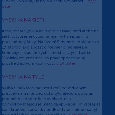
V okolí Zvolena, Detvy a v časti Novohradu…
čítať
ďalej
VÝŠIVKA NA SIETI
(raca, reca) výšivka na ručne viazanej sieti alebo na
sieti vytvorenej dvojsmerným vytiahnutím nití
podkladovej látky. Na území Slovenska obľúbená v
17. storočí ako súčasť cirkevného mobiliára a
honosných šľachtických a meštianskych textílií.
V roľníckom prostredí sa pravdepodobne aj
prostredníctvom vzorníkov…
čítať ďalej
VÝŠIVKA NA TYLE
výšivka, pri ktorej sa vzor tvorí jednoduchým
prevliekaním nite cez očká tylu alebo s použitím
plochého alebo retiazkového stehu.
Komplikovanejšou je metóda aplikácie, pri ktorej sa
časť krojovej súčiastky podloží tylom, alebo sa tyl