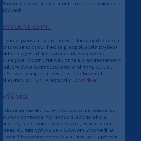
Slovenska, nielen na domoch, ale aj na pivniciach a
sýpkach.
VÝROČNÉ OHNE
ohne zapaľované v prelomové dni kalendárneho a
pracovného cyklu, keď sa predpokladala zvýšená
aktivita zlých síl. Ich korene súvisia s vierou
v magickú očistnú funkciu ohňa a predkresťanským
kultom Slnka symbolizovaného ohňom. Kult sa
u Slovanov najviac rozvinul v období letného
slnovratu (21. jún). Kresťanský…
čítať ďalej
VÝŠIVKA
zdobenie textilu, kože niťou do rôzne ukladaných
stehov pomocou ihly, novšie šijacieho stroja;
niekedy s použitím bodca, nožníc, výšivkového
rámu. Kultúra výšivky sa v ľudovom prostredí na
území Slovenska rozvinula v súvise so zlepšením