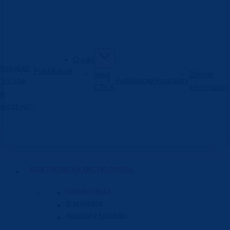
O nás
tosúťaž:
Publikácie
Idea
Zdroje
j vy ste
Publikácie
Kontakty
CTĽK
informácií
vé
dičstvo!“
ELEKTRONICKÁ
ENCYKLOPÉDIA
Všetky heslá
O projekte
Autorský kolektív