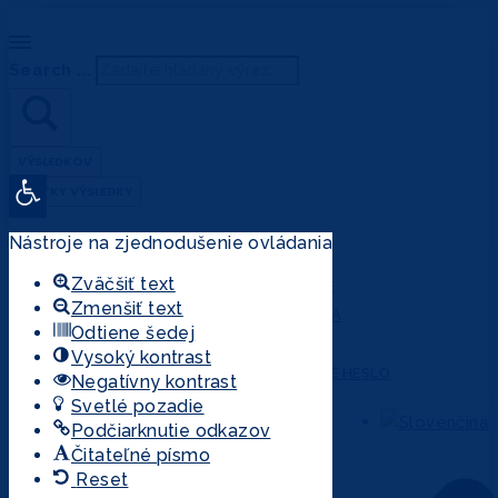
Search ...
VÝSLEDKOV
Open
VŠETKY VÝSLEDKY
toolbar
Nástroje na zjednodušenie ovládania
ÚČET
Zväčšiť text
PRIHLÁSENIE
Zmenšiť text
REGISTRÁCIA
Odtiene šedej
MÔJ ÚČET
Vysoký kontrast
ZABUDNUTÉ HESLO
Negatívny kontrast
Svetlé pozadie
Podčiarknutie odkazov
Čitateľné písmo
Reset