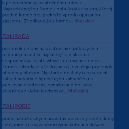
k pracovnému aj sviatočnému odevu.
Najrozšírenejšou formou bola široká zástera, ktorej
predné konce boli prekryté vpredu opásanou
zásterou. Zriedkavejšou formou…
čítať ďalej
ZÁHRADA
pozemok určený na pestovanie úžitkových a
ozdobných rastlín, najčastejšie v blízkosti
hospodárstva, v intraviláne i extraviláne obce.
Termín záhrada je všeslovanský, označuje pozemok
ohradený plotom. Najstaršie doklady o existencii
záhrad hovoria o špeciálnych záhradách na
pestovanie zeleniny, označované boli ako
zeleninové alebo kuchynské…
čítať ďalej
ZÁHROBIE
podľa náboženských predstáv posmrtný svet i druhý
svet; miesto obývané mŕtvymi alebo ich dušami.