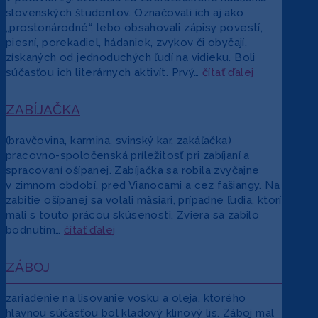
slovenských študentov. Označovali ich aj ako
„prostonárodné“, lebo obsahovali zápisy povestí,
piesní, porekadiel, hádaniek, zvykov či obyčají,
získaných od jednoduchých ľudí na vidieku. Boli
súčasťou ich literárnych aktivít. Prvý…
čítať ďalej
ZABÍJAČKA
(bravčovina, karmina, svinský kar, zakáľačka)
pracovno-spoločenská príležitosť pri zabíjaní a
spracovaní ošípanej. Zabíjačka sa robila zvyčajne
v zimnom období, pred Vianocami a cez fašiangy. Na
zabitie ošípanej sa volali mäsiari, prípadne ľudia, ktorí
mali s touto prácou skúsenosti. Zviera sa zabilo
bodnutím…
čítať ďalej
ZÁBOJ
zariadenie na lisovanie vosku a oleja, ktorého
hlavnou súčasťou bol kladový klinový lis. Záboj mal