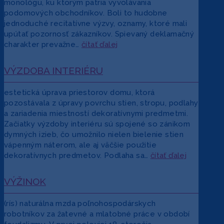
monológu, ku ktorým patria vyvolávania
podomových obchodníkov. Boli to hudobne
jednoduché recitatívne výzvy, oznamy, ktoré mali
upútať pozornosť zákazníkov. Spievaný deklamačný
charakter prevažne…
čítať ďalej
VÝZDOBA INTERIÉRU
estetická úprava priestorov domu, ktorá
pozostávala z úpravy povrchu stien, stropu, podlahy
a zariadenia miestností dekoratívnymi predmetmi.
Začiatky výzdoby interiéru sú spojené so zánikom
dymných izieb, čo umožnilo nielen bielenie stien
vápenným náterom, ale aj väčšie použitie
dekoratívnych predmetov. Podlaha sa…
čítať ďalej
VÝŽINOK
(rís) naturálna mzda poľnohospodárskych
robotníkov za žatevné a mlatobné práce v období