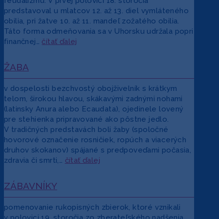
feudalizmu. V prvej polovici 18. storočia
predstavoval u mlatcov 12. až 13. diel vymláteného
obilia, pri žatve 10. až 11. mandeľ zožatého obilia.
Táto forma odmeňovania sa v Uhorsku udržala popri
finančnej…
čítať ďalej
ŽABA
v dospelosti bezchvostý obojživelník s krátkym
telom, širokou hlavou, skákavými zadnými nohami
(latinsky Anura alebo Ecaudata), ojedinele lovený
pre stehienka pripravované ako pôstne jedlo.
V tradičných predstavách boli žaby (spoločné
hovorové označenie rosničiek, ropúch a viacerých
druhov skokanov) spájané s predpoveďami počasia,
zdravia či smrti,…
čítať ďalej
ZÁBAVNÍKY
pomenovanie rukopisných zbierok, ktoré vznikali
v polovici 19. storočia zo zberateľského nadšenia