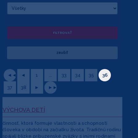
◄◄
◄
1
...
33
34
35
36
37
38
►
►►
VÝCHOVA DETÍ
činnosť, ktorá formuje vlastnosti a schopnosti
človeka v období na začiatku života. Tradičnú rodinu
spájali blízke príbuzenské zväzky s inými rodinami