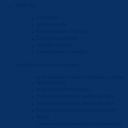
FOND
TĽK
O projekte
Vstup do fondu
Projekt Digitálny fond TĽK
Z realizácie projektu
Výsledky projektu
Inventarizácia a metodika
REPREZENTATÍVNY
ZOZNAM NKD
Prvky zapísané v Reprezentatívnom
zozname
NKD Slovenska
Podmienky a kritéria zápisu
Postup pri predkladaní návrhov na zápis
Výzva na predkladanie návrhov na zápis
Formulár na predkladanie návrhu na zápis
Štatút
Výstava o nehmotnom kultúrnom dedičstve