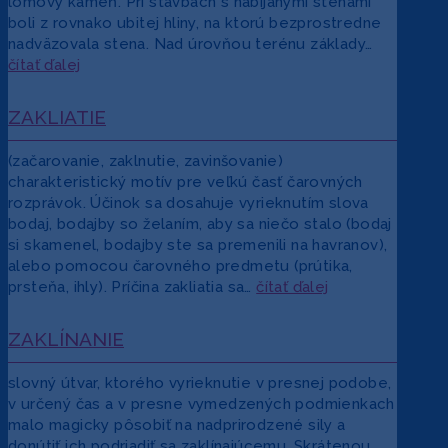
lomový kameň. Pri stavbách s nabíjanými stenami
boli z rovnako ubitej hliny, na ktorú bezprostredne
nadväzovala stena. Nad úrovňou terénu základy…
čítať ďalej
ZAKLIATIE
(začarovanie, zaklnutie, zavinšovanie)
charakteristický motív pre veľkú časť čarovných
rozprávok. Účinok sa dosahuje vyrieknutím slova
bodaj, bodajby so želaním, aby sa niečo stalo (bodaj
si skamenel, bodajby ste sa premenili na havranov),
alebo pomocou čarovného predmetu (prútika,
prsteňa, ihly). Príčina zakliatia sa…
čítať ďalej
ZAKLÍNANIE
slovný útvar, ktorého vyrieknutie v presnej podobe,
v určený čas a v presne vymedzených podmienkach
malo magicky pôsobiť na nadprirodzené sily a
donútiť ich podriadiť sa zaklínajúcemu. Skrátenou