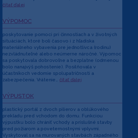
čítať ďalej
VÝPOMOC
poskytovanie pomoci pri činnostiach a v životných
situáciách, ktoré boli časovo i z hľadiska
materiálneho vybavenia pre jednotlivca (rodinu)
nezvládnuteľné alebo neúmerne náročné. Výpomoc
sa poskytovala dobrovoľne a bezplatne (odmenou
bolo nanajvýš pohostenie). Posilňovala v
účastníkoch vedomie spolupatričnosti a
zabezpečenia. Vrátenie…
čítať ďalej
VÝPUSTOK
plastický portál z dvoch pilierov a oblúkového
prekladu pred vchodom do domu. Funkciou
výpustku bolo chrániť vchody a príslušné stavby
pred požiarom a poveternostnými vplyvmi.
Vyskytoval sa na murovaných stavbách západného