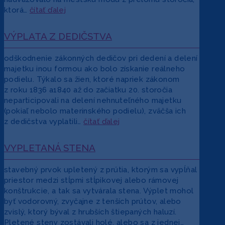
ktorá…
čítať ďalej
VÝPLATA Z DEDIČSTVA
odškodnenie zákonných dedičov pri dedení a delení
majetku inou formou ako bolo získanie reálneho
podielu. Týkalo sa žien, ktoré napriek zákonom
z roku 1836 a1840 až do začiatku 20. storočia
neparticipovali na delení nehnuteľného majetku
(pokiaľ nebolo materinského podielu), zväčša ich
z dedičstva vyplatili…
čítať ďalej
VYPLETANÁ STENA
stavebný prvok upletený z prútia, ktorým sa vypĺňal
priestor medzi stĺpmi stĺpikovej alebo rámovej
konštrukcie, a tak sa vytvárala stena. Výplet mohol
byť vodorovný, zvyčajne z tenších prútov, alebo
zvislý, ktorý býval z hrubších štiepaných haluzí.
Pletené steny zostávali holé, alebo sa z jednej…