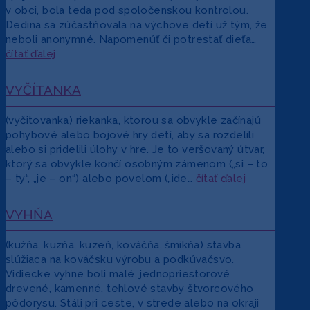
v obci, bola teda pod spoločenskou kontrolou.
Dedina sa zúčastňovala na výchove detí už tým, že
neboli anonymné. Napomenúť či potrestať dieťa…
čítať ďalej
VYČÍTANKA
(vyčitovanka) riekanka, ktorou sa obvykle začínajú
pohybové alebo bojové hry detí, aby sa rozdelili
alebo si pridelili úlohy v hre. Je to veršovaný útvar,
ktorý sa obvykle končí osobným zámenom („si – to
– ty“, „je – on“) alebo povelom („ide…
čítať ďalej
VYHŇA
(kužňa, kuzňa, kuzeň, kováčňa, šmikňa) stavba
slúžiaca na kováčsku výrobu a podkúvačsvo.
Vidiecke vyhne boli malé, jednopriestorové
drevené, kamenné, tehlové stavby štvorcového
pôdorysu. Stáli pri ceste, v strede alebo na okraji