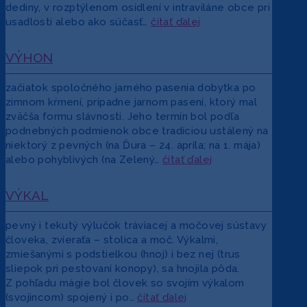
dediny, v rozptýlenom osídlení v intraviláne obce pri
usadlosti alebo ako súčasť…
čítať ďalej
VÝHON
začiatok spoločného jarného pasenia dobytka po
zimnom kŕmení, prípadne jarnom pasení, ktorý mal
zväčša formu slávnosti. Jeho termín bol podľa
podnebných podmienok obce tradíciou ustálený na
niektorý z pevných (na Ďura – 24. apríla; na 1. mája)
alebo pohyblivých (na Zelený…
čítať ďalej
VÝKAL
pevný i tekutý výlučok tráviacej a močovej sústavy
človeka, zvieraťa – stolica a moč. Výkalmi,
zmiešanými s podstielkou (hnoj) i bez nej (trus
sliepok pri pestovaní konopy), sa hnojila pôda.
Z pohľadu mágie bol človek so svojím výkalom
(svojincom) spojený i po…
čítať ďalej