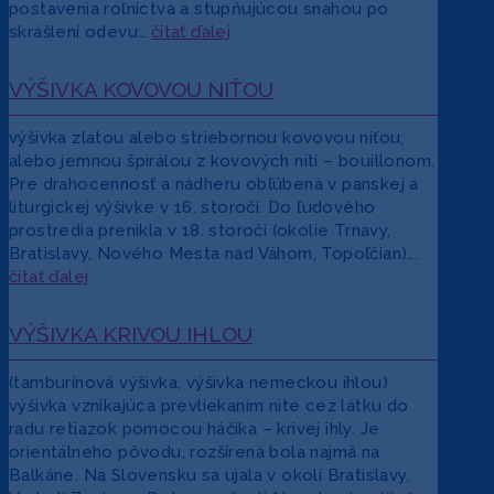
postavenia roľníctva a stupňujúcou snahou po
skrášlení odevu…
čítať ďalej
VÝŠIVKA KOVOVOU NIŤOU
výšivka zlatou alebo striebornou kovovou niťou,
alebo jemnou špirálou z kovových nití – bouillonom.
Pre drahocennosť a nádheru obľúbená v panskej a
liturgickej výšivke v 16. storočí. Do ľudového
prostredia prenikla v 18. storočí (okolie Trnavy,
Bratislavy, Nového Mesta nad Váhom, Topoľčian)….
čítať ďalej
VÝŠIVKA KRIVOU IHLOU
(tamburínová výšivka, výšivka nemeckou ihlou)
výšivka vznikajúca prevliekaním nite cez látku do
radu retiazok pomocou háčika – krivej ihly. Je
orientálneho pôvodu, rozšírená bola najmä na
Balkáne. Na Slovensku sa ujala v okolí Bratislavy.