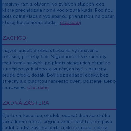
masívny rám s otvormi vo zvislých stĺpoch, cez
ktoré prechádzala horná vodorovná klada. Pod ňou
bola dolná klada s vydlabanou priehlbinou, na obsah
ktorej tlačila horná klada….
čítať ďalej
ZÁCHOD
(hajzeľ, budar) drobná stavba na vykonávanie
telesnej potreby ľudí. Najjednoduchšie záchody
mali formu nízkych, po plecia siahajúcich ohrád zo
slnečnicových alebo kukuričných bylí, z haluziny,
prútia, žŕdok, dosák. Boli bez sedacej dosky, bez
strechy a s plachtou namiesto dverí. Doštené alebo
murované…
čítať ďalej
ZADNÁ ZÁSTERA
(fjertoch, kasanica, okolek, opona) druh ženského
základného odevu kryjúca zadnú časť tela od pása
nadol. Zadná zástera plnila funkciu sukne, patrila